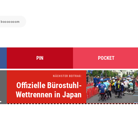
: booooooom
PIN
POCKET
NÄCHSTER BEITRAG:
Offizielle Bürostuhl-
Wettrennen in Japan
e