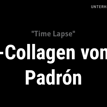
UNTERH
"Time Lapse"
-Collagen vo
Padrón