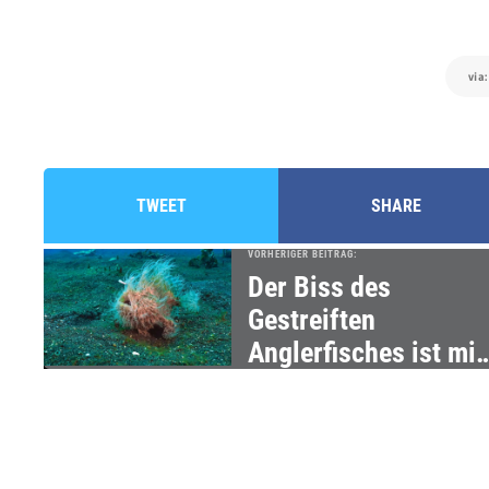
via
TWEET
SHARE
VORHERIGER BEITRAG:
Der Biss des
Gestreiften
Anglerfisches ist mit
1/6.000-stel Sekund
der weltschnellste