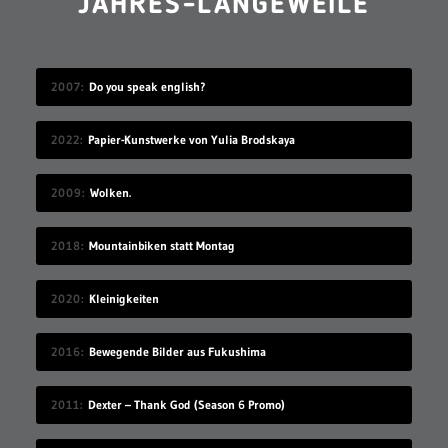
JAHRES-LANGEWEILE
2007
Do you speak english?
2022
Papier-Kunstwerke von Yulia Brodskaya
2009
Wolken.
2018
Mountainbiken statt Montag
2020
Kleinigkeiten
2016
Bewegende Bilder aus Fukushima
2011
Dexter – Thank God (Season 6 Promo)