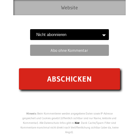
Abo ohne Kommentar
Hinweis:
Beim Kommentieren werden angegebene Daten sowie IP-Adresse
gespeichert und Cookies gesetzt (öffentlich sichtbar sind nur Name, Website und
Kommentar). Alle Datenschutz-Infos gibt es
hier
. Dank Cache/Spam-Filter sind
Kommentare manchmal nicht direkt nach Veröffentlichung sichtbar (aber da, keine
Angst).