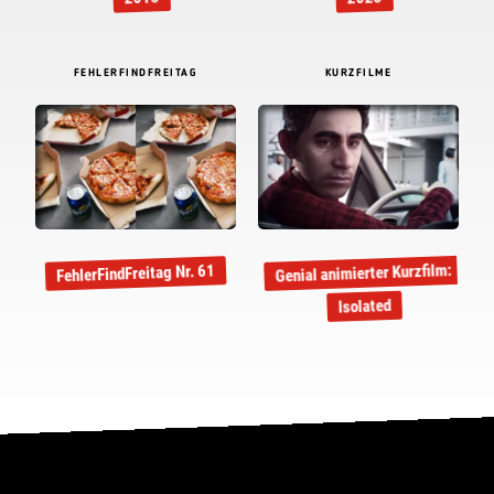
FEHLERFINDFREITAG
KURZFILME
Genial animierter Kurzfilm:
FehlerFindFreitag Nr. 61
Isolated