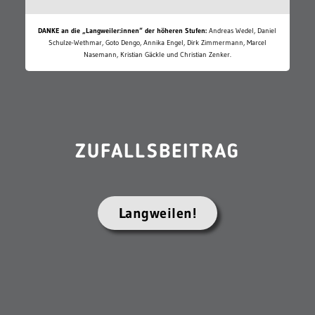
DANKE an die „Langweiler:innen“ der höheren Stufen:
Andreas Wedel, Daniel
Schulze-Wethmar, Goto Dengo, Annika Engel, Dirk Zimmermann, Marcel
Nasemann, Kristian Gäckle und Christian Zenker.
ZUFALLSBEITRAG
Langweilen!