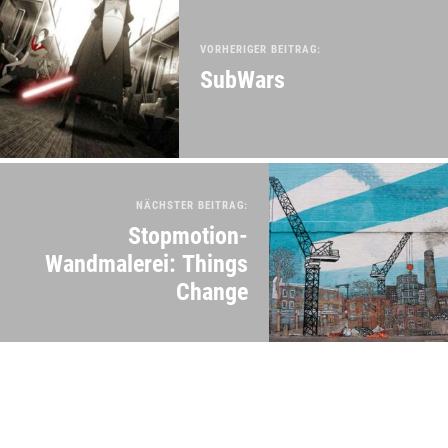
VORHERIGER BEITRAG:
SubWars
NÄCHSTER BEITRAG:
Stopmotion-
Wandmalerei: Things
Change