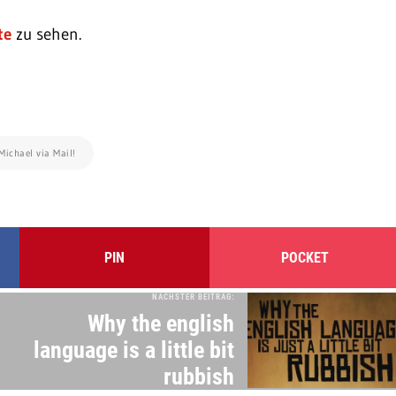
te
zu sehen.
Michael via Mail!
PIN
POCKET
NÄCHSTER BEITRAG:
Why the english
language is a little bit
rubbish