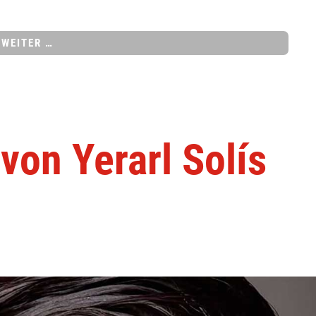
WEITER …
von Yerarl Solís