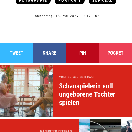
FOTOGRAFIE
PORTRAIT
SURREAL
Donnerstag, 16. Mai 2024, 15:42 Uhr
TWEET
SHARE
PIN
POCKET
VORHERIGER BEITRAG:
Schauspielerin soll
ungeborene Tochter
spielen
NÄCHSTER BEITRAG: