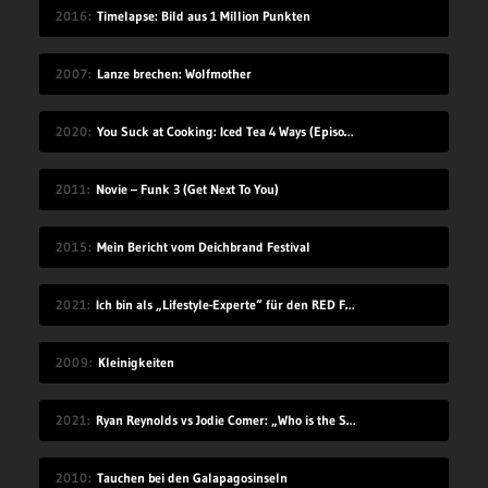
2016
Timelapse: Bild aus 1 Million Punkten
2007
Lanze brechen: Wolfmother
2020
You Suck at Cooking: Iced Tea 4 Ways (Episode 112)
2011
Novie – Funk 3 (Get Next To You)
2015
Mein Bericht vom Deichbrand Festival
2021
Ich bin als „Lifestyle-Experte“ für den RED FOX Award 2021 nominiert
2009
Kleinigkeiten
2021
Ryan Reynolds vs Jodie Comer: „Who is the Smarter Canadian?“
2010
Tauchen bei den Galapagosinseln