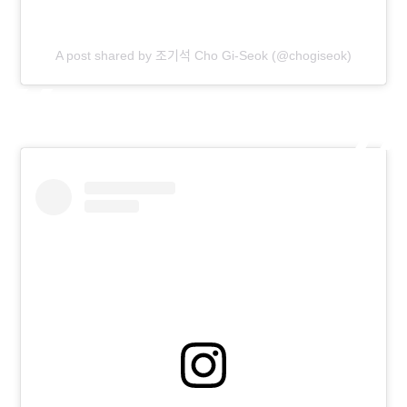
A post shared by 조기석 Cho Gi-Seok (@chogiseok)