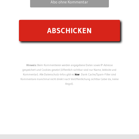
Abo ohne Kommentar
Hinweis:
Beim Kommentieren werden angegebene Daten sowie IP-Adresse
gespeichert und Cookies gesetzt (öffentlich sichtbar sind nur Name, Website und
Kommentar). Alle Datenschutz-Infos gibt es
hier
. Dank Cache/Spam-Filter sind
Kommentare manchmal nicht direkt nach Veröffentlichung sichtbar (aber da, keine
Angst).