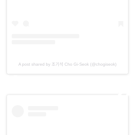
A post shared by 조기석 Cho Gi-Seok (@chogiseok)