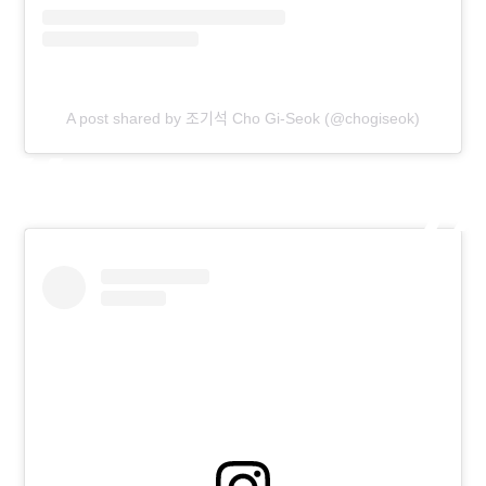
A post shared by 조기석 Cho Gi-Seok (@chogiseok)