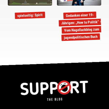
Gedanken einer 19-
spielseitig: Spirit
Jährigen: „How to Politik“ –
Vom Nagellackblog zum
jugendpolitischen Buch