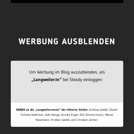
WERBUNG AUSBLENDEN
Um Werbung im Blog auszublenden, als
„Langweiler:in“
bei Steady einloggen:
DANKE an die „Langweiler:innen“ der höheren Stufen:
Andreas Wedel, Daniel
Schulze-Wethmar, Goto Dengo, Annika Engel, Dirk Zimmermann, Marcel
Nasemann, Kristian Gäckle und Christian Zenker.