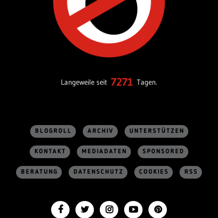
7271
Langeweile seit
Tagen.
BLOGROLL
ARCHIV
UNTERSTÜTZEN
KONTAKT
MEDIADATEN
SPONSORED
BERATUNG
DATENSCHUTZ
COOKIES
RSS