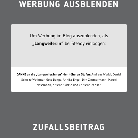
WERBUNG AUSBLENDEN
Um Werbung im Blog auszublenden, als
„Langweiler:in“
bei Steady einloggen:
DANKE an die „Langweiler:innen“ der höheren Stufen:
Andreas Wedel, Daniel
Schulze-Wethmar, Goto Dengo, Annika Engel, Dirk Zimmermann, Marcel
Nasemann, Kristian Gäckle und Christian Zenker.
ZUFALLSBEITRAG