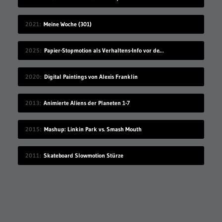
2021
Meine Woche (301)
2025
Papier-Stopmotion als Verhaltens-Info vor dem Kinofilm
2020
Digital Paintings von Alexis Franklin
2013
Animierte Aliens der Planeten 1-7
2015
Mashup: Linkin Park vs. Smash Mouth
2011
Skateboard Slowmotion Stürze