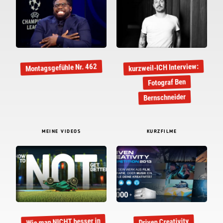
kurzweil-ICH Interview:
Montagsgefühle Nr. 462
Fotograf Ben
Bernschneider
MEINE VIDEOS
KURZFILME
Wie man NICHT besser in
Driven Creativity