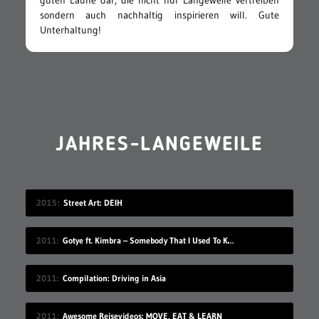
guten Laune dar, die nicht nur Langeweile vertreiben
sondern auch nachhaltig inspirieren will. Gute
Unterhaltung!
JAHRES-LANGEWEILE
2015
Street Art: DEIH
2011
Gotye ft. Kimbra – Somebody That I Used To Know
2011
Compilation: Driving in Asia
2011
Awesome Reisevideos: MOVE, EAT & LEARN