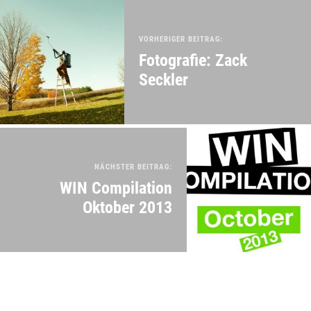
VORHERIGER BEITRAG:
Fotografie: Zack
Seckler
NÄCHSTER BEITRAG:
WIN Compilation
Oktober 2013