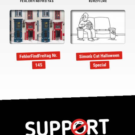
FEHLERFINDFREITAG
KURZFILME
Simon’s Cat Halloween
FehlerFindFreitag Nr.
Special
145