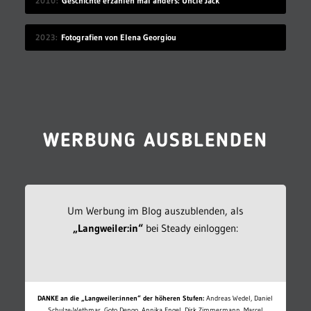
2010
Geschichte erzählen mal anders: Uncle Jack
2023
Fotografien von Elena Georgiou
WERBUNG AUSBLENDEN
Um Werbung im Blog auszublenden, als
„Langweiler:in“
bei Steady einloggen:
DANKE an die „Langweiler:innen“ der höheren Stufen:
Andreas Wedel, Daniel
Schulze-Wethmar, Goto Dengo, Annika Engel, Dirk Zimmermann, Marcel