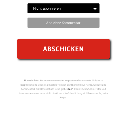
Abo ohne Kommentar
Hinweis:
Beim Kommentieren werden angegebene Daten sowie IP-Adresse
gespeichert und Cookies gesetzt (öffentlich sichtbar sind nur Name, Website und
Kommentar). Alle Datenschutz-Infos gibt es
hier
. Dank Cache/Spam-Filter sind
Kommentare manchmal nicht direkt nach Veröffentlichung sichtbar (aber da, keine
Angst).