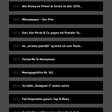
2022
Was Disney an Filmen & Serien im Jahr 2039 vorstellen wird…
2007
Minesweeper – Der Film
2012
Xavi, Van Persie & Co. gegen die Predator Todeszonen
2019
Im „seriesly podcAZt“ spreche ich zum Thema „Algorithmus“
2015
Follow Me To Honeymoon
2022
Montagsgefühle Nr. 342
2018
So hätte „Deadpool 2“ enden sollen
2012
Fail-Stopmotion galore: Tap To Retry