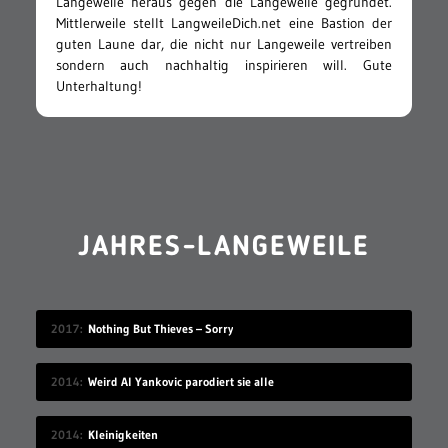
Langeweile heraus gegen die Langeweile gegründet.
Mittlerweile stellt LangweileDich.net eine Bastion der
guten Laune dar, die nicht nur Langeweile vertreiben
sondern auch nachhaltig inspirieren will. Gute
Unterhaltung!
JAHRES-LANGEWEILE
2017
Nothing But Thieves – Sorry
2014
Weird Al Yankovic parodiert sie alle
2014
Kleinigkeiten