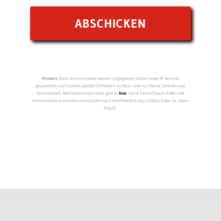
Hinweis:
Beim Kommentieren werden angegebene Daten sowie IP-Adresse
gespeichert und Cookies gesetzt (öffentlich sichtbar sind nur Name, Website und
Kommentar). Alle Datenschutz-Infos gibt es
hier
. Dank Cache/Spam-Filter sind
Kommentare manchmal nicht direkt nach Veröffentlichung sichtbar (aber da, keine
Angst).