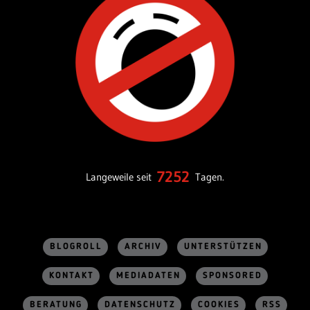
7252
Langeweile seit
Tagen.
BLOGROLL
ARCHIV
UNTERSTÜTZEN
KONTAKT
MEDIADATEN
SPONSORED
BERATUNG
DATENSCHUTZ
COOKIES
RSS