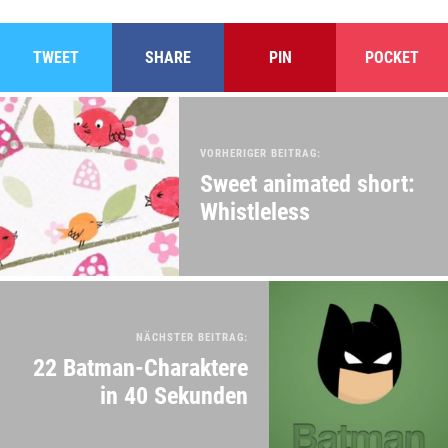
TWEET
SHARE
PIN
POCKET
VORHERIGER BEITRAG:
Sweet animated short:
Whistleless
NÄCHSTER BEITRAG:
22 Batman-Charaktere
in 40 Sekunden