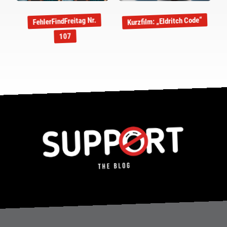
Kurzfilm: „Eldritch Code“
FehlerFindFreitag Nr.
107