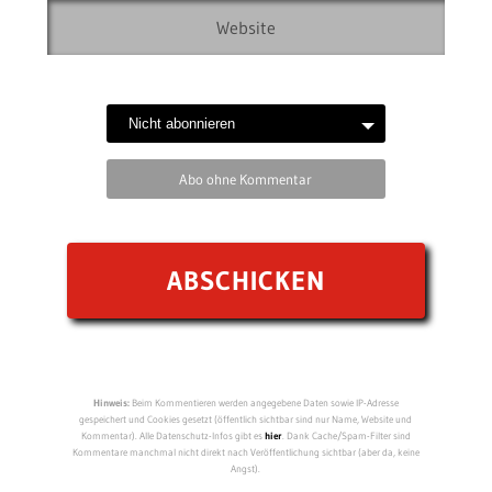
Abo ohne Kommentar
Hinweis:
Beim Kommentieren werden angegebene Daten sowie IP-Adresse
gespeichert und Cookies gesetzt (öffentlich sichtbar sind nur Name, Website und
Kommentar). Alle Datenschutz-Infos gibt es
hier
. Dank Cache/Spam-Filter sind
Kommentare manchmal nicht direkt nach Veröffentlichung sichtbar (aber da, keine
Angst).