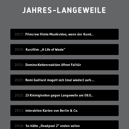
JAHRES-LANGEWEILE
2017
Filmcrew filmte Musikvideo, wenn der Kunde grad nicht hingeschaut hat
2025
Kurzfilm: „A Life of Waste“
2021
Domino-Kettenreaktion öffnet Falltür
2021
Remi Gaillard mogelt sich (mal wieder) aufs Volleyball-Mannschaftsfoto
2021
23 Kleinigkeiten gegen Langeweile am 08.08.2021
2013
interaktive Karten von Berlin & Co.
2018
So hätte „Deadpool 2“ enden sollen