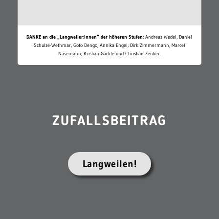
DANKE an die „Langweiler:innen“ der höheren Stufen:
Andreas Wedel, Daniel
Schulze-Wethmar, Goto Dengo, Annika Engel, Dirk Zimmermann, Marcel
Nasemann, Kristian Gäckle und Christian Zenker.
ZUFALLSBEITRAG
Langweilen!