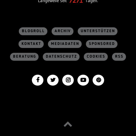
7271
Langeweile seit
Tagen.
BLOGROLL
ARCHIV
UNTERSTÜTZEN
KONTAKT
MEDIADATEN
SPONSORED
BERATUNG
DATENSCHUTZ
COOKIES
RSS