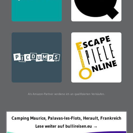
Als Amazon-Partner verdiene ich an qualifizierten Verkäufen.
Camping Maurice, Palavas-les-Flots, Herault, Frankreich
Lese weiter auf bullireisen.eu →