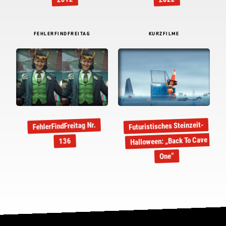
FEHLERFINDFREITAG
KURZFILME
Futuristisches Steinzeit-
FehlerFindFreitag Nr.
Halloween: „Back To Cave
136
One“