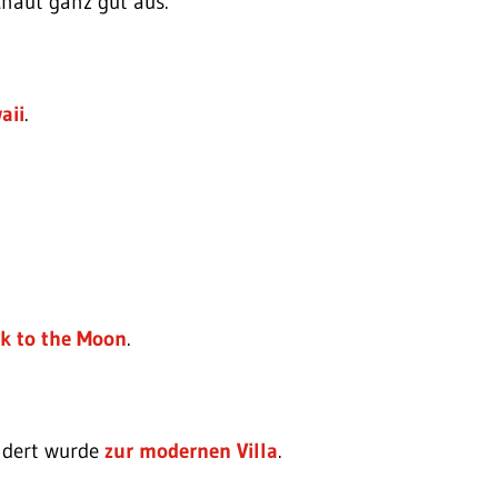
haut ganz gut aus.
aii
.
k to the Moon
.
ndert wurde
zur modernen Villa
.