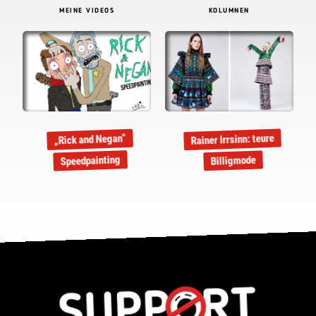
MEINE VIDEOS
KOLUMNEN
Rainer Irrsinn: teure
„Rick and Negan“
Speedpainting
Billigmode