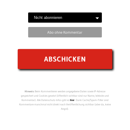
Abo ohne Kommentar
Hinweis:
Beim Kommentieren werden angegebene Daten sowie IP-Adresse
gespeichert und Cookies gesetzt (öffentlich sichtbar sind nur Name, Website und
Kommentar). Alle Datenschutz-Infos gibt es
hier
. Dank Cache/Spam-Filter sind
Kommentare manchmal nicht direkt nach Veröffentlichung sichtbar (aber da, keine
Angst).