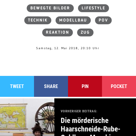
BEWEGTE BILDER
LIFESTYLE
TECHNIK
MODELLBAU
POV
REAKTION
ZUG
Samstag, 12. Mai 2018, 20:10 Uhr
TWEET
SHARE
PIN
POCKET
VORHERIGER BEITRAG:
Die mörderische
Haarschneide-Rube-