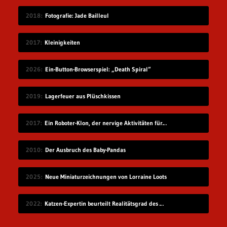
2018
Fotografie: Jade Bailleul
2017
Kleinigkeiten
2026
Ein-Button-Browserspiel: „Death Spiral“
2019
Lagerfeuer aus Plüschkissen
2017
Ein Roboter-Klon, der nervige Aktivitäten für dich übernimmt
2010
Der Ausbruch des Baby-Pandas
2025
Neue Miniaturzeichnungen von Lorraine Loots
2022
Katzen-Expertin beurteilt Realitätsgrad des Verhaltens in „Stray“