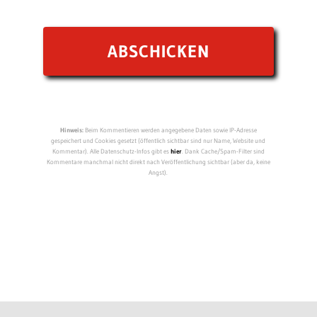
Hinweis:
Beim Kommentieren werden angegebene Daten sowie IP-Adresse
gespeichert und Cookies gesetzt (öffentlich sichtbar sind nur Name, Website und
Kommentar). Alle Datenschutz-Infos gibt es
hier
. Dank Cache/Spam-Filter sind
Kommentare manchmal nicht direkt nach Veröffentlichung sichtbar (aber da, keine
Angst).