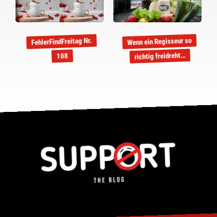
Wenn ein Regisseur so
FehlerFindFreitag Nr.
richtig freidreht…
108