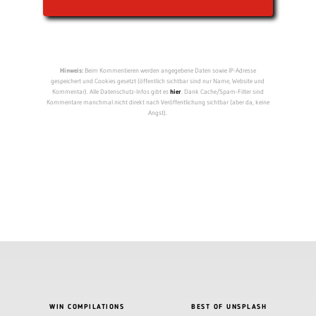
Hinweis:
Beim Kommentieren werden angegebene Daten sowie IP-Adresse
gespeichert und Cookies gesetzt (öffentlich sichtbar sind nur Name, Website und
Kommentar). Alle Datenschutz-Infos gibt es
hier
. Dank Cache/Spam-Filter sind
Kommentare manchmal nicht direkt nach Veröffentlichung sichtbar (aber da, keine
Angst).
WIN COMPILATIONS
BEST OF UNSPLASH