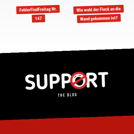
Wie wohl der Fleck an die
FehlerFindFreitag Nr.
Wand gekommen ist?
147