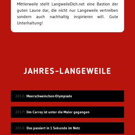
Mittlerweile stellt LangweileDich.net eine Bastion der
guten Laune dar, die nicht nur Langeweile vertreiben
sondern auch nachhaltig inspirieren will. Gute
Unterhaltung!
JAHRES-LANGEWEILE
2012
Meerschweinchen-Olympiade
2017
Jim Carrey ist unter die Maler gegangen
2013
Das passiert in 1 Sekunde im Netz