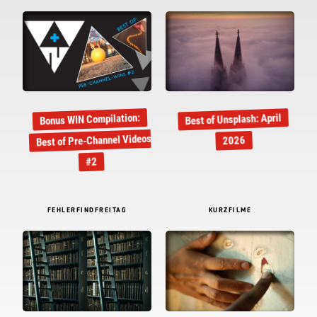
Bonus WIN Compilation:
Best of Unsplash: April
Best of Pre-Channel Videos
2026
#2
FEHLERFINDFREITAG
KURZFILME