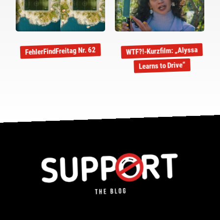
WTF?!-Kurzfilm: „Alyssa
FehlerFindFreitag Nr. 62
Learns to Drive“