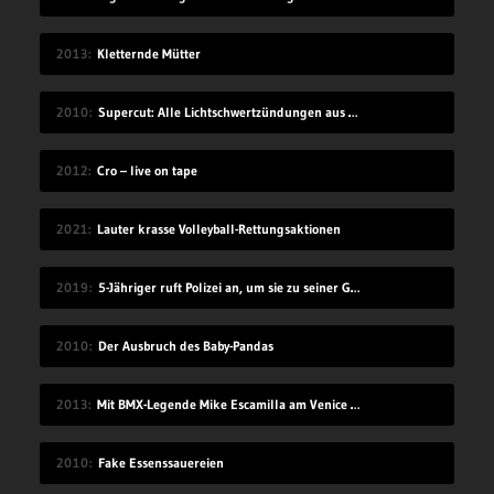
2013
Kletternde Mütter
2010
Supercut: Alle Lichtschwertzündungen aus Star Wars
2012
Cro – live on tape
2021
Lauter krasse Volleyball-Rettungsaktionen
2019
5-Jähriger ruft Polizei an, um sie zu seiner Geburtstagsparty einzuladen
2010
Der Ausbruch des Baby-Pandas
2013
Mit BMX-Legende Mike Escamilla am Venice Beach
2010
Fake Essenssauereien