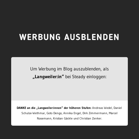
WERBUNG AUSBLENDEN
Um Werbung im Blog auszublenden, als
„Langweiler:in“
bei Steady einloggen:
DANKE an die „Langweiler:innen“ der höheren Stufen:
Andreas Wedel, Daniel
Schulze-Wethmar, Goto Dengo, Annika Engel, Dirk Zimmermann, Marcel
Nasemann, Kristian Gäckle und Christian Zenker.