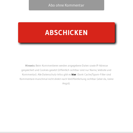
Abo ohne Kommentar
Hinweis:
Beim Kommentieren werden angegebene Daten sowie IP-Adresse
gespeichert und Cookies gesetzt (öffentlich sichtbar sind nur Name, Website und
Kommentar). Alle Datenschutz-Infos gibt es
hier
. Dank Cache/Spam-Filter sind
Kommentare manchmal nicht direkt nach Veröffentlichung sichtbar (aber da, keine
Angst).