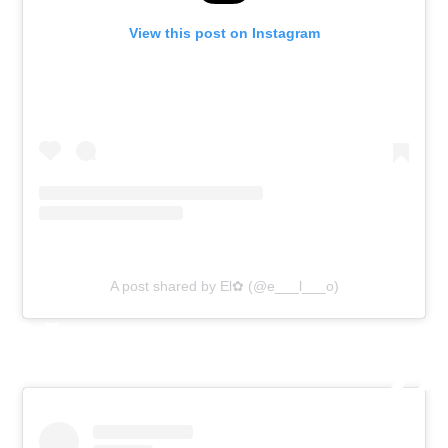
View this post on Instagram
A post shared by El✿ (@e___l___o)