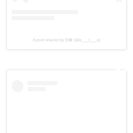
A post shared by El✿ (@e___l___o)