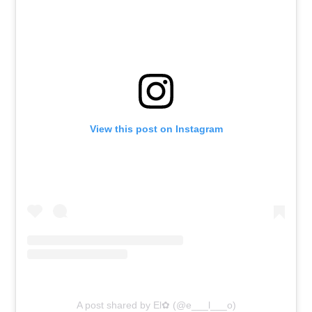
View this post on Instagram
A post shared by El✿ (@e___l___o)