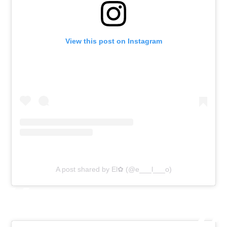
View this post on Instagram
A post shared by El✿ (@e___l___o)