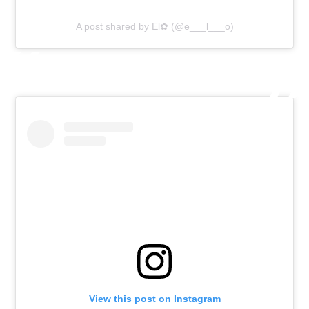
A post shared by El✿ (@e___l___o)
View this post on Instagram