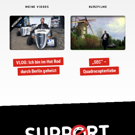
MEINE VIDEOS
KURZFILME
WERBUNG
VLOG: Ich bin im Hot Rod
„SEC“ –
durch Berlin geheizt
Quadrocopterliebe