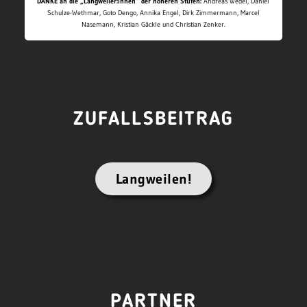
DANKE an die „Langweiler:innen“ der höheren Stufen:
Andreas Wedel, Daniel
Schulze-Wethmar, Goto Dengo, Annika Engel, Dirk Zimmermann, Marcel
Nasemann, Kristian Gäckle und Christian Zenker.
ZUFALLSBEITRAG
Langweilen!
PARTNER