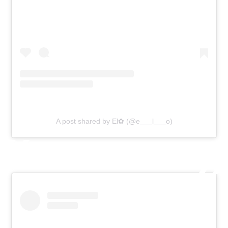
A post shared by El✿ (@e___l___o)