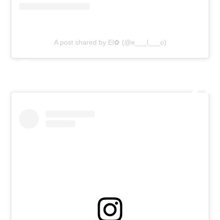
A post shared by El✿ (@e___l___o)