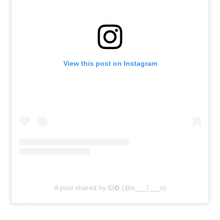
View this post on Instagram
A post shared by El✿ (@e___l___o)