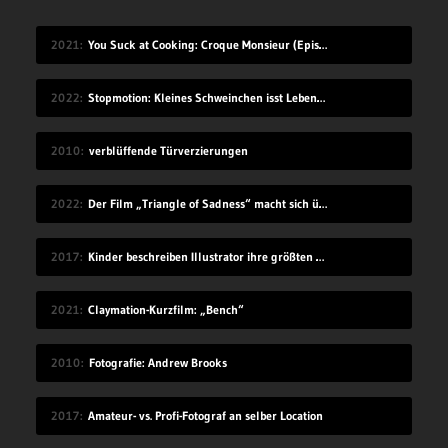
2021
You Suck at Cooking: Croque Monsieur (Episode 131)
2022
Stopmotion: Kleines Schweinchen isst Lebensmittel auf
2010
verblüffende Türverzierungen
2022
Der Film „Triangle of Sadness“ macht sich über die reiche Elite lustig
2017
Kinder beschreiben Illustrator ihre größten Ängste
2021
Claymation-Kurzfilm: „Bench“
2010
Fotografie: Andrew Brooks
2017
Amateur- vs. Profi-Fotograf an selber Location