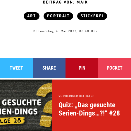
BEITRAG VON: MAIK
ART
PORTRAIT
STICKEREI
Donnerstag, 4. Mai 2023, 08:40 Uhr
TWEET
SHARE
PIN
POCKET
VORHERIGER BEITRAG:
Quiz: „Das gesuchte
Serien-Dings…?!“ #28