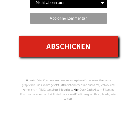
Abo ohne Kommentar
Hinweis:
Beim Kommentieren werden angegebene Daten sowie IP-Adresse
gespeichert und Cookies gesetzt (öffentlich sichtbar sind nur Name, Website und
Kommentar). Alle Datenschutz-Infos gibt es
hier
. Dank Cache/Spam-Filter sind
Kommentare manchmal nicht direkt nach Veröffentlichung sichtbar (aber da, keine
Angst).