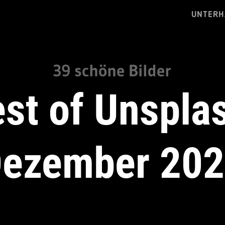
UNTERH
39 schöne Bilder
st of Unspla
ezember 20