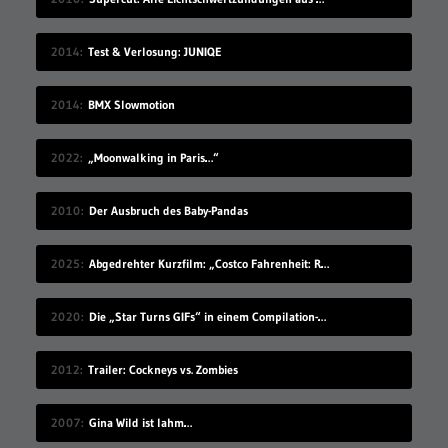
2014
Test & Verlosung: JUNIQE
2014
BMX Slowmotion
2022
„Moonwalking in Paris…“
2010
Der Ausbruch des Baby-Pandas
2025
Abgedrehter Kurzfilm: „Costco Fahrenheit: Reborn: Meow meow’s Revenge“
2020
Die „Star Turns GIFs“ in einem Compilation-Video
2012
Trailer: Cockneys vs. Zombies
2007
Gina Wild ist lahm…