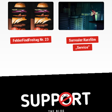
FehlerFindFreitag Nr. 23
Surrealer Kurzfilm
„Service“