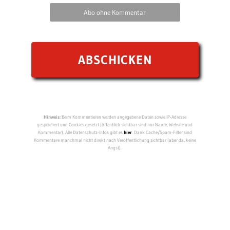
Abo ohne Kommentar
Hinweis:
Beim Kommentieren werden angegebene Daten sowie IP-Adresse
gespeichert und Cookies gesetzt (öffentlich sichtbar sind nur Name, Website und
Kommentar). Alle Datenschutz-Infos gibt es
hier
. Dank Cache/Spam-Filter sind
Kommentare manchmal nicht direkt nach Veröffentlichung sichtbar (aber da, keine
Angst).