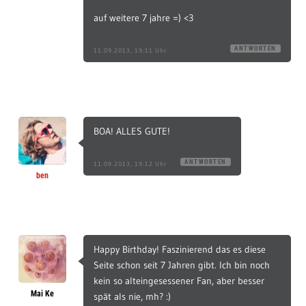
auf weitere 7 jahre =) <3
ANTWORTEN
11.09.2013, 19:11 Uhr
BOA! ALLES GUTE!
ANTWORTEN
11.09.2013, 19:12 Uhr
ben
Happy Birthday! Faszinierend das es diese
Seite schon seit 7 Jahren gibt. Ich bin noch
kein so alteingesessener Fan, aber besser
Mai Ke
spät als nie, mh? :)