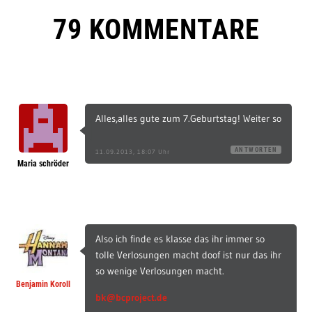
79 KOMMENTARE
Alles,alles gute zum 7.Geburtstag! Weiter so
ANTWORTEN
11.09.2013, 18:07 Uhr
Maria schröder
Also ich finde es klasse das ihr immer so
tolle Verlosungen macht doof ist nur das ihr
so wenige Verlosungen macht.
Benjamin Koroll
bk@bcproject.de