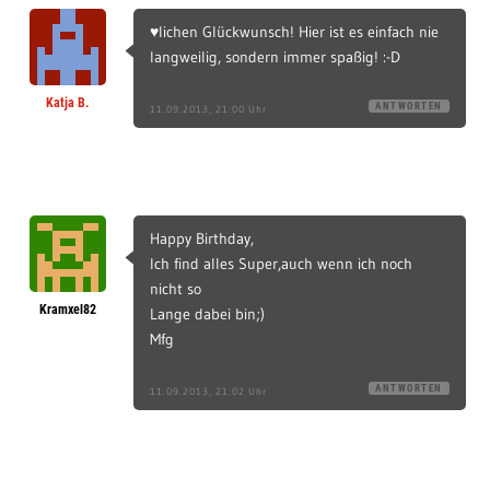
♥lichen Glückwunsch! Hier ist es einfach nie
langweilig, sondern immer spaßig! :-D
Katja B.
ANTWORTEN
11.09.2013, 21:00 Uhr
Happy Birthday,
Ich find alles Super,auch wenn ich noch
nicht so
Kramxel82
Lange dabei bin;)
Mfg
ANTWORTEN
11.09.2013, 21:02 Uhr