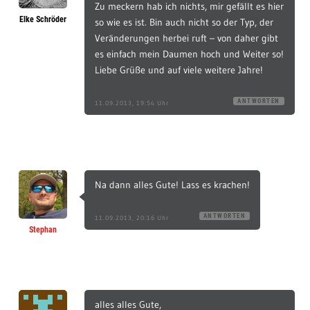
Zu meckern hab ich nichts, mir gefällt es hier
Elke Schröder
so wie es ist. Bin auch nicht so der Typ, der
Veränderungen herbei ruft – von daher gibt
es einfach mein Daumen hoch und Weiter so!
Liebe Grüße und auf viele weitere Jahre!
ANTWORTEN
11.09.2013, 19:54 Uhr
Na dann alles Gute! Lass es krachen!
ANTWORTEN
11.09.2013, 20:16 Uhr
Stephan
alles alles Gute,