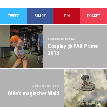
TWEET
SHARE
PIN
POCKET
VORHERIGER BEITRAG:
Cosplay @ PAX Prime
2013
NÄCHSTER BEITRAG:
Ollie's magischer Wald