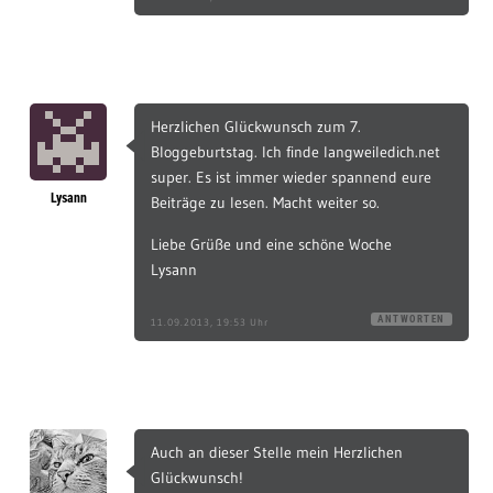
Herzlichen Glückwunsch zum 7.
Bloggeburtstag. Ich finde langweiledich.net
super. Es ist immer wieder spannend eure
Lysann
Beiträge zu lesen. Macht weiter so.
Liebe Grüße und eine schöne Woche
Lysann
ANTWORTEN
11.09.2013, 19:53 Uhr
Auch an dieser Stelle mein Herzlichen
Glückwunsch!