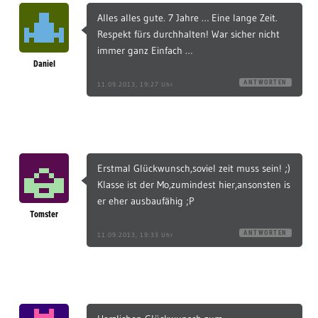
Alles alles gute. 7 Jahre … Eine lange Zeit.
Respekt fürs durchhalten! War sicher nicht
immer ganz Einfach …
Daniel
ANTWORTEN
11.09.2013, 19:27 Uhr
Erstmal Glückwunsch,soviel zeit muss sein! ;)
Klasse ist der Mo,zumindest hier,ansonsten is
er eher ausbaufähig ;P
Tomster
ANTWORTEN
11.09.2013, 19:33 Uhr