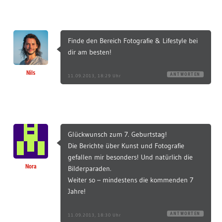
Finde den Bereich Fotografie & Lifestyle bei
dir am besten!
Nils
ANTWORTEN
11.09.2013, 18:29 Uhr
Glückwunsch zum 7. Geburtstag!
Die Berichte über Kunst und Fotografie
gefallen mir besonders! Und natürlich die
Nora
Bilderparaden.
Weiter so – mindestens die kommenden 7
Jahre!
ANTWORTEN
11.09.2013, 18:30 Uhr