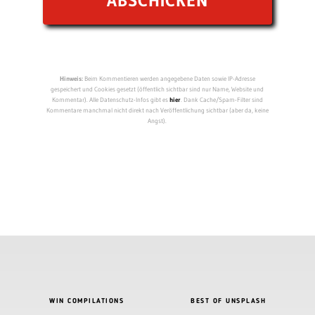
Hinweis:
Beim Kommentieren werden angegebene Daten sowie IP-Adresse
gespeichert und Cookies gesetzt (öffentlich sichtbar sind nur Name, Website und
Kommentar). Alle Datenschutz-Infos gibt es
hier
. Dank Cache/Spam-Filter sind
Kommentare manchmal nicht direkt nach Veröffentlichung sichtbar (aber da, keine
Angst).
WIN COMPILATIONS
BEST OF UNSPLASH