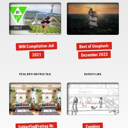
WIN Compilation Juli
Best of Unsplash:
Dezember 2022
2021
FEHLERFINDFREITAG
KURZFILME
FehlerFindFreitag Nr.
Zombies