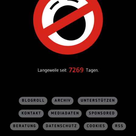
7269
Langeweile seit
Tagen.
BLOGROLL
ARCHIV
UNTERSTÜTZEN
KONTAKT
MEDIADATEN
SPONSORED
BERATUNG
DATENSCHUTZ
COOKIES
RSS