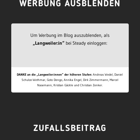
WERBUNG AUSBLENDEN
Um Werbung im Blog auszublenden, als
„Langweiler:in“
bei Steady einloggen:
DANKE an die „Langweiler:innen“ der höheren Stufen:
Andreas Wedel, Daniel
Schulze-Wethmar, Goto Dengo, Annika Engel, Dirk Zimmermann, Marcel
Nasemann, Kristian Gäckle und Christian Zenker.
ZUFALLSBEITRAG