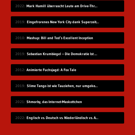
2022
Mark Hamill überrascht Leute am Drive-Thru-Schalter
2019
Eingefrorenes New York City dank Superzeitlupe
2010
Mashup: Bill and Ted’s Excellent Inception
2019
Sebastian Krumbiegel – Die Demokratie Ist Weiblich
2012
Animierte Fuchsjagd: A Fox Tale
2019
Slime Tango ist wie Tauziehen, nur umgekehrt
2021
Shmorby, das Internet-Maskottchen
2022
Englisch vs. Deutsch vs. Niederländisch vs. Afrikaans