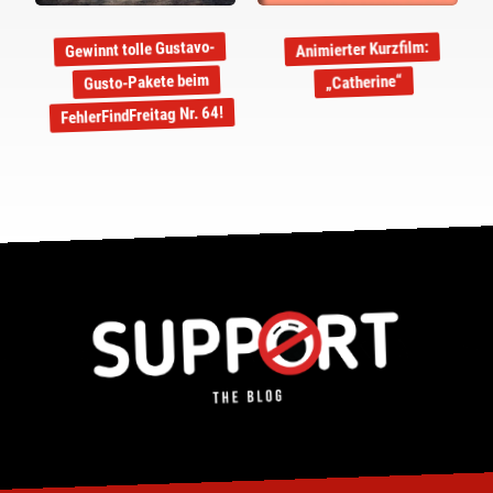
Gewinnt tolle Gustavo-
Animierter Kurzfilm:
Gusto-Pakete beim
„Catherine“
FehlerFindFreitag Nr. 64!