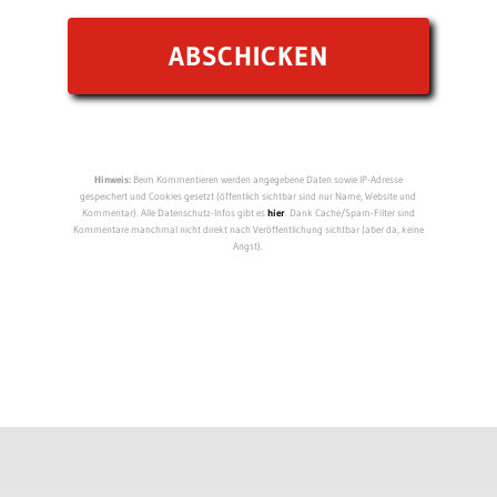
Hinweis:
Beim Kommentieren werden angegebene Daten sowie IP-Adresse
gespeichert und Cookies gesetzt (öffentlich sichtbar sind nur Name, Website und
Kommentar). Alle Datenschutz-Infos gibt es
hier
. Dank Cache/Spam-Filter sind
Kommentare manchmal nicht direkt nach Veröffentlichung sichtbar (aber da, keine
Angst).