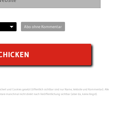
Abo ohne Kommentar
ert und Cookies gesetzt (öffentlich sichtbar sind nur Name, Website und Kommentar). Alle
re manchmal nicht direkt nach Veröffentlichung sichtbar (aber da, keine Angst).