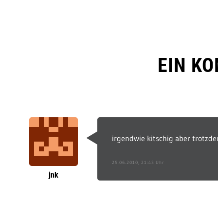
EIN K
irgendwie kitschig aber trotzde
25.06.2010, 21:43 Uhr
jnk