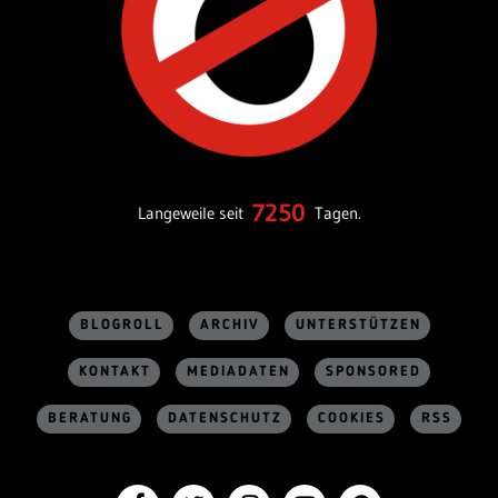
7250
Langeweile seit
Tagen.
BLOGROLL
ARCHIV
UNTERSTÜTZEN
KONTAKT
MEDIADATEN
SPONSORED
BERATUNG
DATENSCHUTZ
COOKIES
RSS