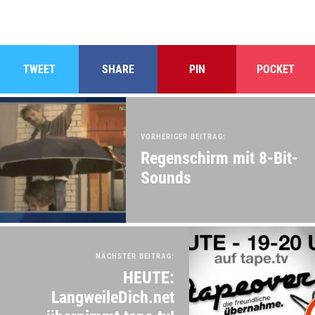
TWEET
SHARE
PIN
POCKET
VORHERIGER BEITRAG:
Regenschirm mit 8-Bit-
Sounds
NÄCHSTER BEITRAG:
HEUTE:
LangweileDich.net