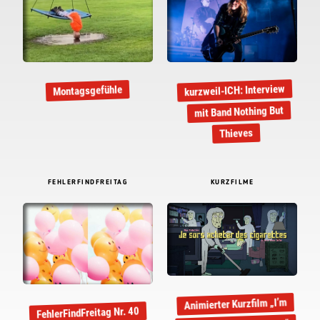
kurzweil-ICH: Interview
Montagsgefühle
mit Band Nothing But
Thieves
FEHLERFINDFREITAG
KURZFILME
Animierter Kurzfilm „I’m
FehlerFindFreitag Nr. 40