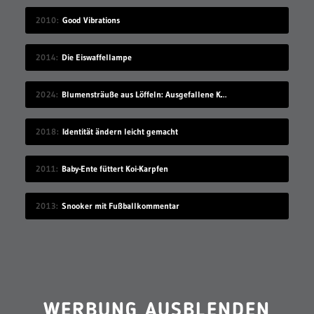
2010
Good Vibrations
2014
Die Eiswaffellampe
2024
Blumensträuße aus Löffeln: Ausgefallene Kunst von Ann Carrington
2018
Identität ändern leicht gemacht
2011
Baby-Ente füttert Koi-Karpfen
2013
Snooker mit Fußballkommentar
WERBUNG AUSBLENDEN