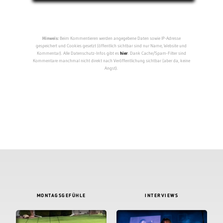
Hinweis:
Beim Kommentieren werden angegebene Daten sowie IP-Adresse
gespeichert und Cookies gesetzt (öffentlich sichtbar sind nur Name, Website und
Kommentar). Alle Datenschutz-Infos gibt es
hier
. Dank Cache/Spam-Filter sind
Kommentare manchmal nicht direkt nach Veröffentlichung sichtbar (aber da, keine
Angst).
MONTAGSGEFÜHLE
INTERVIEWS