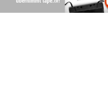
übernimmt tape.tv!