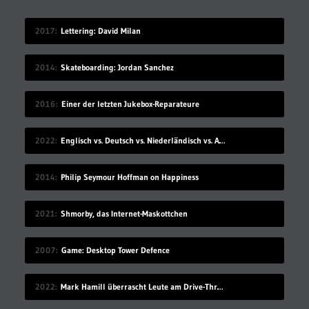
2017
Lettering: David Milan
2014
Skateboarding: Jordan Sanchez
2016
Einer der letzten Jukebox-Reparateure
2022
Englisch vs. Deutsch vs. Niederländisch vs. Afrikaans
2014
Philip Seymour Hoffman on Happiness
2021
Shmorby, das Internet-Maskottchen
2007
Game: Desktop Tower Defence
2022
Mark Hamill überrascht Leute am Drive-Thru-Schalter