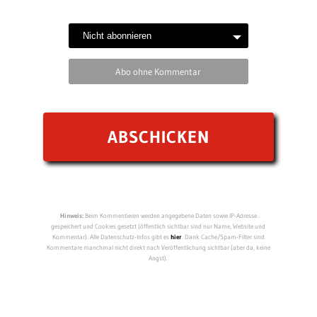
Abo ohne Kommentar
Hinweis:
Beim Kommentieren werden angegebene Daten sowie IP-Adresse
gespeichert und Cookies gesetzt (öffentlich sichtbar sind nur Name, Website und
Kommentar). Alle Datenschutz-Infos gibt es
hier
. Dank Cache/Spam-Filter sind
Kommentare manchmal nicht direkt nach Veröffentlichung sichtbar (aber da, keine
Angst).