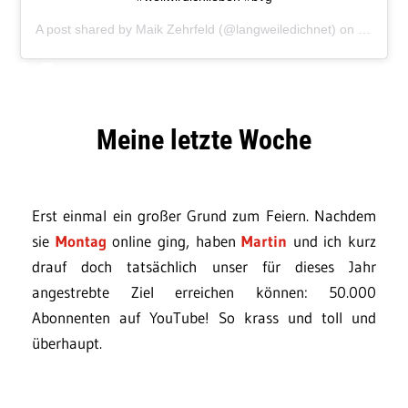
A post shared by
Maik Zehrfeld
(@langweiledichnet) on
Dec 3, 
Meine letzte Woche
Erst einmal ein großer Grund zum Feiern. Nachdem
sie
Montag
online ging, haben
Martin
und ich kurz
drauf doch tatsächlich unser für dieses Jahr
angestrebte Ziel erreichen können: 50.000
Abonnenten auf YouTube! So krass und toll und
überhaupt.