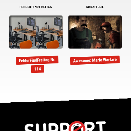
FEHLERFINDFREITAG
KURZFILME
Awesome: Mario Warfare
FehlerFindFreitag Nr.
114