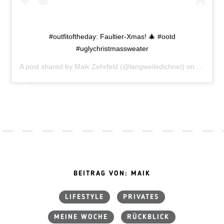
#outfitoftheday: Faultier-Xmas! 🎄 #ootd
#uglychristmassweater
A post shared by
Maik Zehrfeld
(@langweiledichnet) on
Dec 7, 
BEITRAG VON: MAIK
LIFESTYLE
PRIVATES
MEINE WOCHE
RÜCKBLICK