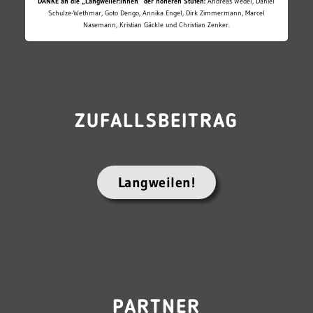
DANKE an die „Langweiler:innen“ der höheren Stufen:
Andreas Wedel, Daniel
Schulze-Wethmar, Goto Dengo, Annika Engel, Dirk Zimmermann, Marcel
Nasemann, Kristian Gäckle und Christian Zenker.
ZUFALLSBEITRAG
Langweilen!
PARTNER