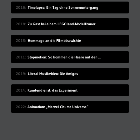
2016
Timelapse: Ein Tag ohne Sonnenuntergang
2018
Zu Gast bei einem LEGOland-Modellbauer
2015
Hommage an die Filmbösewichte
2011
Stopmotion: So kommen die Haare auf den Kopf
2019
Literal Musikvideo: Die Amigos
2014
Kundendienst: das Experiment
2022
Animation: „Marvel Chums Universe“