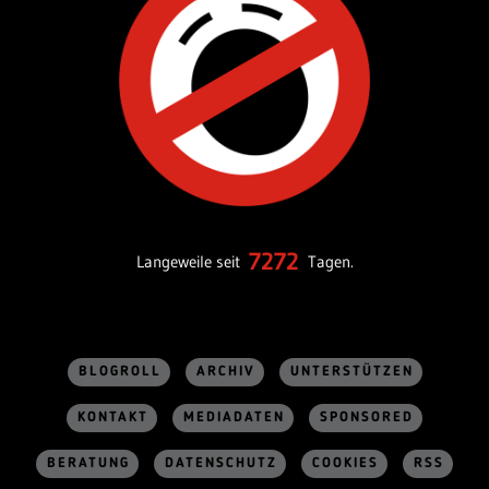
7272
Langeweile seit
Tagen.
BLOGROLL
ARCHIV
UNTERSTÜTZEN
KONTAKT
MEDIADATEN
SPONSORED
BERATUNG
DATENSCHUTZ
COOKIES
RSS