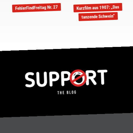
Kurzfilm aus 1907: „Das
FehlerFindFreitag Nr. 27
tanzende Schwein“