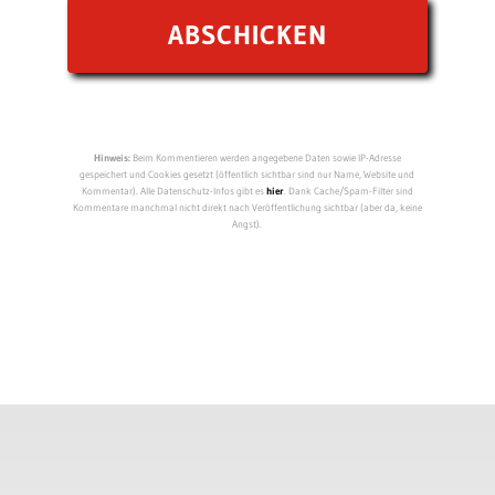
Hinweis:
Beim Kommentieren werden angegebene Daten sowie IP-Adresse
gespeichert und Cookies gesetzt (öffentlich sichtbar sind nur Name, Website und
Kommentar). Alle Datenschutz-Infos gibt es
hier
. Dank Cache/Spam-Filter sind
Kommentare manchmal nicht direkt nach Veröffentlichung sichtbar (aber da, keine
Angst).