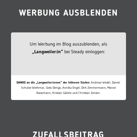
WERBUNG AUSBLENDEN
Um Werbung im Blog auszublenden, als
„Langweiler:in“
bei Steady einloggen:
DANKE an die „Langweiler:innen“ der höheren Stufen:
Andreas Wedel, Daniel
Schulze-Wethmar, Goto Dengo, Annika Engel, Dirk Zimmermann, Marcel
Nasemann, Kristian Gäckle und Christian Zenker.
ZUFALLSBEITRAG