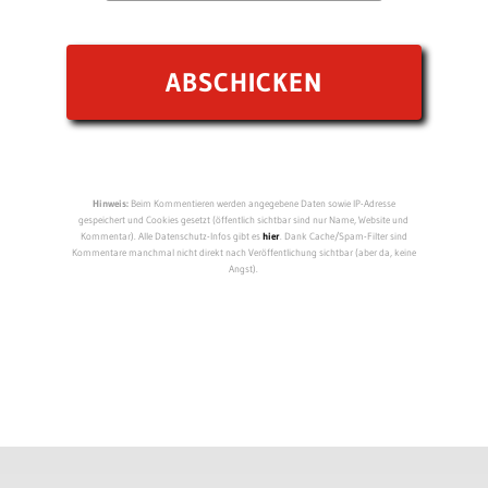
Hinweis:
Beim Kommentieren werden angegebene Daten sowie IP-Adresse
gespeichert und Cookies gesetzt (öffentlich sichtbar sind nur Name, Website und
Kommentar). Alle Datenschutz-Infos gibt es
hier
. Dank Cache/Spam-Filter sind
Kommentare manchmal nicht direkt nach Veröffentlichung sichtbar (aber da, keine
Angst).