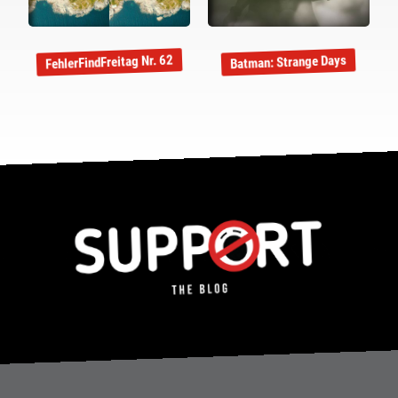
FehlerFindFreitag Nr. 62
Batman: Strange Days