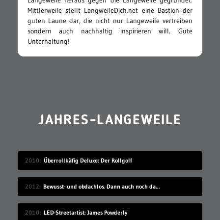
Mittlerweile stellt LangweileDich.net eine Bastion der
guten Laune dar, die nicht nur Langeweile vertreiben
sondern auch nachhaltig inspirieren will. Gute
Unterhaltung!
JAHRES-LANGEWEILE
2010
Überrollkäfig Deluxe: Der Rollgolf
2012
Bewusst- und obdachlos. Dann auch noch das…
2010
LED-Streetartist: James Powderly