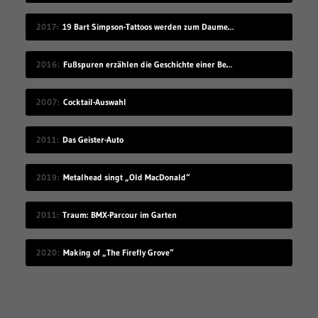
2017
19 Bart Simpson-Tattoos werden zum Daumenkino
2016
Fußspuren erzählen die Geschichte einer Begegnung
2007
Cocktail-Auswahl
2011
Das Geister-Auto
2019
Metalhead singt „Old MacDonald“
2011
Traum: BMX-Parcour im Garten
2020
Making of „The Firefly Grove“