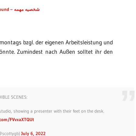
♬ original sound – شخصيه مهمه
montags bzgl. der eigenen Arbeitsleistung und
könnte. Zumindest nach Außen solltet ihr den
IBLE SCENES:
tudio, showing a presenter with their feet on the desk.
er.com/FVvxaXTQUt
@scottygb)
July 6, 2022