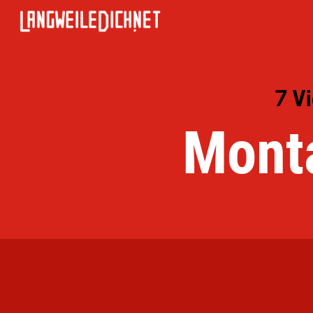
7 V
Mont