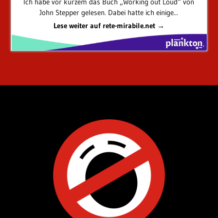
Ich habe vor kurzem das Buch „Working out Loud“ von
John Stepper gelesen. Dabei hatte ich einige...
Lese weiter auf rete-mirabile.net →