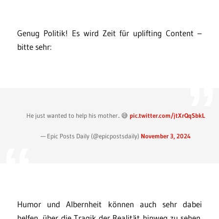
Genug Politik! Es wird Zeit für uplifting Content –
bitte sehr:
He just wanted to help his mother.. 😅
pic.twitter.com/jtXrQqSbkL
— Epic Posts Daily (@epicpostsdaily)
November 3, 2024
Humor und Albernheit können auch sehr dabei
helfen, über die Tragik der Realität hinweg zu sehen.