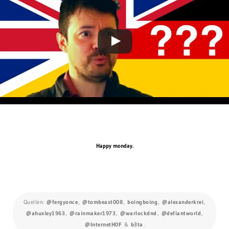
Happy monday.
Quellen:
@fergyonce
,
@tombeast008
,
boingboing
,
@alexanderkrei
,
@ahuxley1963
,
@rainmaker1973
,
@warlockdnd
,
@defiantworld
,
@InternetH0F
&
b3ta
.