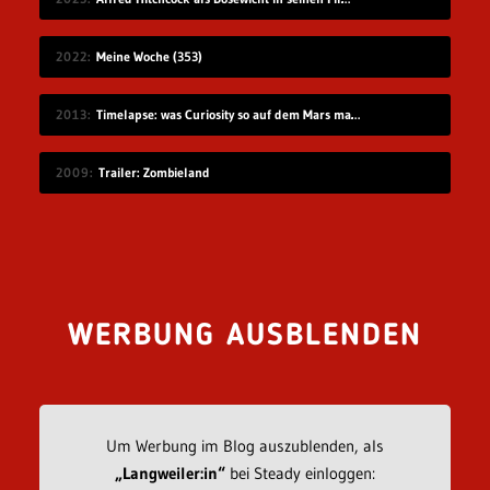
2022
Meine Woche (353)
2013
Timelapse: was Curiosity so auf dem Mars macht
2009
Trailer: Zombieland
WERBUNG AUSBLENDEN
Um Werbung im Blog auszublenden, als
„Langweiler:in“
bei Steady einloggen: