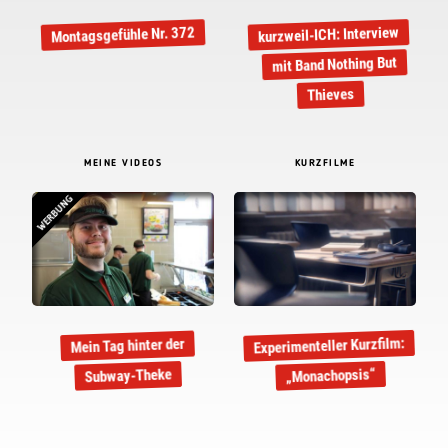
kurzweil-ICH: Interview
Montagsgefühle Nr. 372
mit Band Nothing But
Thieves
MEINE VIDEOS
KURZFILME
WERBUNG
Experimenteller Kurzfilm:
Mein Tag hinter der
„Monachopsis“
Subway-Theke