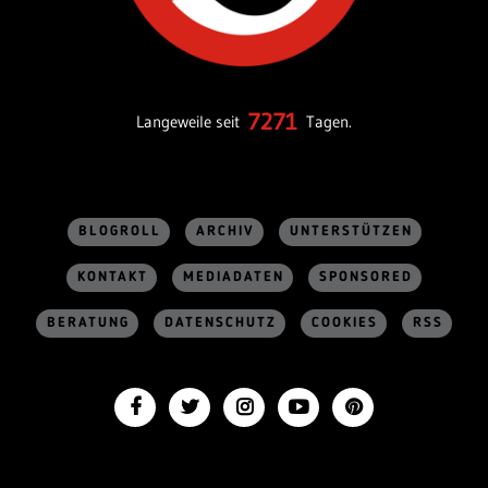
7271
Langeweile seit
Tagen.
BLOGROLL
ARCHIV
UNTERSTÜTZEN
KONTAKT
MEDIADATEN
SPONSORED
BERATUNG
DATENSCHUTZ
COOKIES
RSS