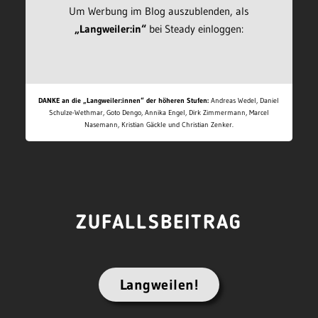
Um Werbung im Blog auszublenden, als
„Langweiler:in“
bei Steady einloggen:
DANKE an die „Langweiler:innen“ der höheren Stufen:
Andreas Wedel, Daniel
Schulze-Wethmar, Goto Dengo, Annika Engel, Dirk Zimmermann, Marcel
Nasemann, Kristian Gäckle und Christian Zenker.
ZUFALLSBEITRAG
Langweilen!