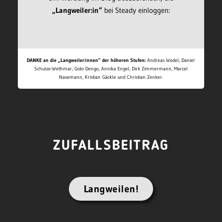
„Langweiler:in“
bei Steady einloggen:
DANKE an die „Langweiler:innen“ der höheren Stufen:
Andreas Wedel, Daniel
Schulze-Wethmar, Goto Dengo, Annika Engel, Dirk Zimmermann, Marcel
Nasemann, Kristian Gäckle und Christian Zenker.
ZUFALLSBEITRAG
Langweilen!