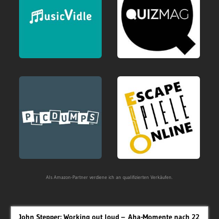
Als Amazon-Partner verdiene ich an qualifizierten Verkäufen.
John Stepper: Working out loud – Aha-Momente nach 22