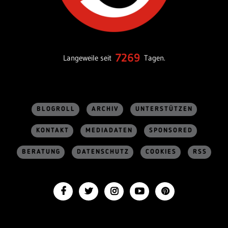
7269
Langeweile seit
Tagen.
BLOGROLL
ARCHIV
UNTERSTÜTZEN
KONTAKT
MEDIADATEN
SPONSORED
BERATUNG
DATENSCHUTZ
COOKIES
RSS