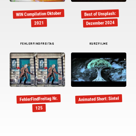
WIN Compilation Oktober
Best of Unsplash:
Dezember 2024
2021
FEHLERFINDFREITAG
KURZFILME
FehlerFindFreitag Nr.
Animated Short: Sintel
125