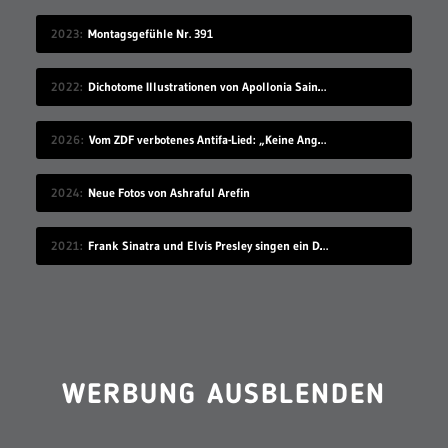
2023
Montagsgefühle Nr. 391
2022
Dichotome Illustrationen von Apollonia Saintclair
2026
Vom ZDF verbotenes Antifa-Lied: „Keine Angst“ von Danger Dan
2024
Neue Fotos von Ashraful Arefin
2021
Frank Sinatra und Elvis Presley singen ein Duett
WERBUNG AUSBLENDEN