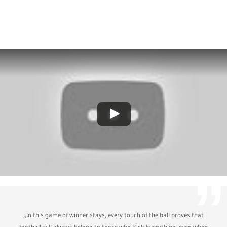
„In this game of winner stays, every touch of the ball proves that
football will always belong to those who Risk Everything, even when