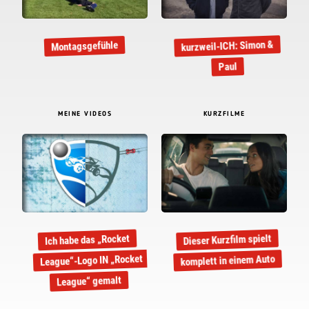
kurzweil-ICH: Simon &
Montagsgefühle
Paul
MEINE VIDEOS
KURZFILME
Dieser Kurzfilm spielt
Ich habe das „Rocket
League“-Logo IN „Rocket
komplett in einem Auto
League“ gemalt