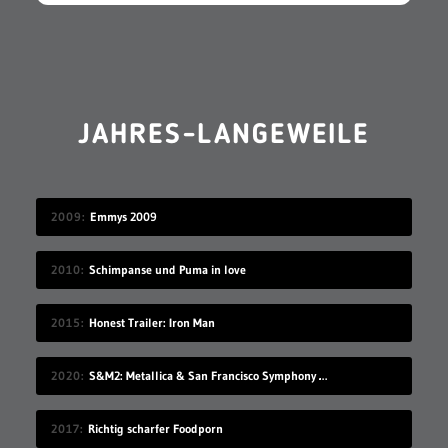
JAHRES-LANGEWEILE
2009
Emmys 2009
2010
Schimpanse und Puma in love
2015
Honest Trailer: Iron Man
2020
S&M2: Metallica & San Francisco Symphony – „Nothing Else Matters“ / „All Within My Hands“
2017
Richtig scharfer Foodporn