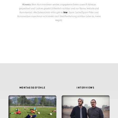
Hinweis:
Beim Kommentieren werden angegebene Daten sowie IP-Adresse
gespeichert und Cookies gesetzt (öffentlich sichtbar sind nur Name, Website und
Kommentar). Alle Datenschutz-Infos gibt es
hier
. Dank Cache/Spam-Filter sind
Kommentare manchmal nicht direkt nach Veröffentlichung sichtbar (aber da, keine
Angst).
MONTAGSGEFÜHLE
INTERVIEWS