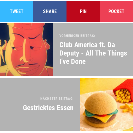
TWEET
SHARE
PIN
POCKET
VORHERIGER BEITRAG:
Club America ft. Da
Deputy - All The Things
I've Done
NÄCHSTER BEITRAG:
Gestricktes Essen