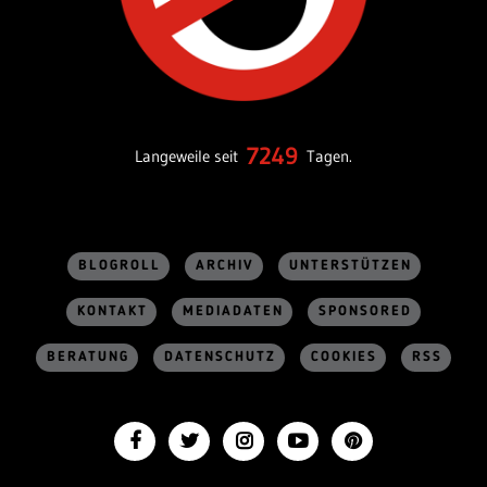
7249
Langeweile seit
Tagen.
BLOGROLL
ARCHIV
UNTERSTÜTZEN
KONTAKT
MEDIADATEN
SPONSORED
BERATUNG
DATENSCHUTZ
COOKIES
RSS