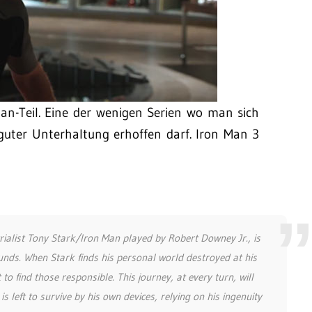
Man-Teil. Eine der wenigen Serien wo man sich
 guter Unterhaltung erhoffen darf. Iron Man 3
trialist Tony Stark/Iron Man played by Robert Downey Jr., is
ds. When Stark finds his personal world destroyed at his
find those responsible. This journey, at every turn, will
is left to survive by his own devices, relying on his ingenuity