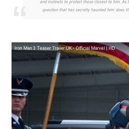
and instincts to protect those closest to him. As
question that has secretly haunted him: does 
Iron Man 3 Teaser Trailer UK - Official Marvel | HD