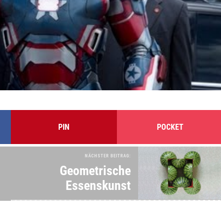
PIN
POCKET
NÄCHSTER BEITRAG:
Geometrische
Essenskunst