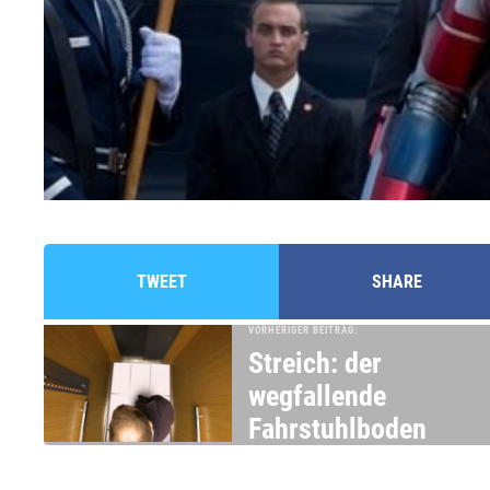
TWEET
SHARE
VORHERIGER BEITRAG:
Streich: der
wegfallende
Fahrstuhlboden