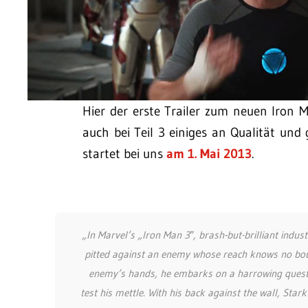
Hier der erste Trailer zum neuen Iron 
auch bei Teil 3 einiges an Qualität und
startet bei uns
am 1. Mai 2013
.
„In Marvel’s „Iron Man 3″, brash-but-brilliant indus
pitted against an enemy whose reach knows no boun
enemy’s hands, he embarks on a harrowing quest to 
test his mettle. With his back against the wall, Stark 