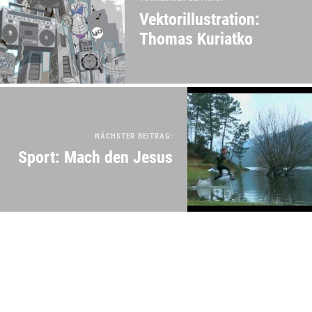
Vektorillustration:
Thomas Kuriatko
NÄCHSTER BEITRAG:
Sport: Mach den Jesus