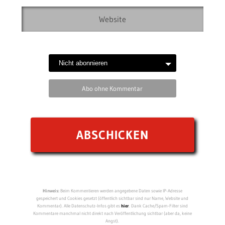
Abo ohne Kommentar
Hinweis:
Beim Kommentieren werden angegebene Daten sowie IP-Adresse
gespeichert und Cookies gesetzt (öffentlich sichtbar sind nur Name, Website und
Kommentar). Alle Datenschutz-Infos gibt es
hier
. Dank Cache/Spam-Filter sind
Kommentare manchmal nicht direkt nach Veröffentlichung sichtbar (aber da, keine
Angst).