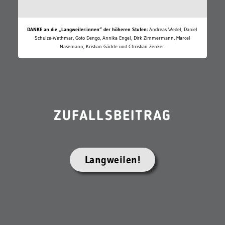
DANKE an die „Langweiler:innen“ der höheren Stufen:
Andreas Wedel, Daniel
Schulze-Wethmar, Goto Dengo, Annika Engel, Dirk Zimmermann, Marcel
Nasemann, Kristian Gäckle und Christian Zenker.
ZUFALLSBEITRAG
Langweilen!