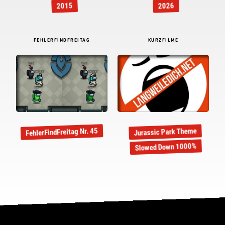
2015
2026
FEHLERFINDFREITAG
KURZFILME
FehlerFindFreitag Nr. 45
Jurassic Park Theme
Slowed Down 1000%