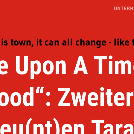
UNTERH
his town, it can all change - like 
e Upon A Tim
ood“: Zweiter 
eu(nt)en Tara