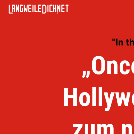
"In t
„Onc
Hollyw
zum n