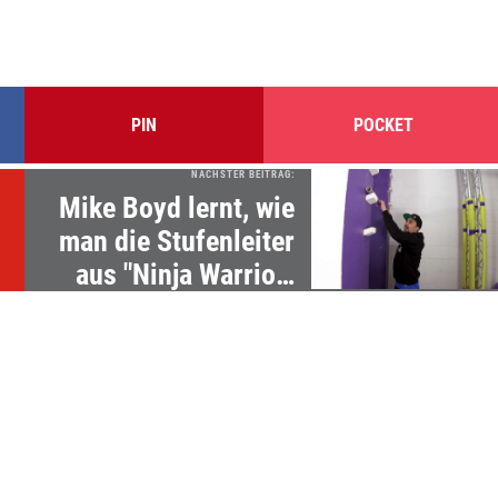
PIN
POCKET
NÄCHSTER BEITRAG:
Mike Boyd lernt, wie
man die Stufenleiter
aus "Ninja Warrior"
erklimmt