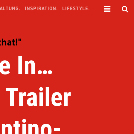
ALTUNG.
INSPIRATION.
LIFESTYLE.
that!"
e In…
Trailer
ntino-