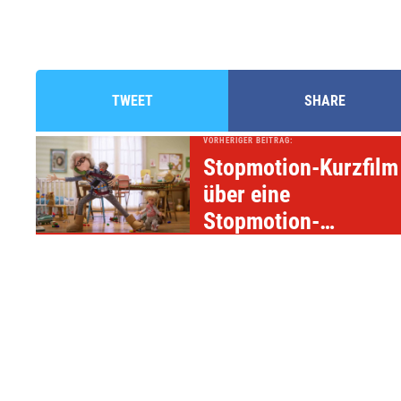
TWEET
SHARE
VORHERIGER BEITRAG:
Stopmotion-Kurzfilm
über eine
Stopmotion-
Filmemacherin