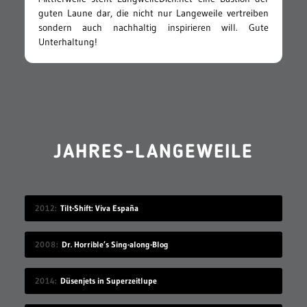
guten Laune dar, die nicht nur Langeweile vertreiben
sondern auch nachhaltig inspirieren will. Gute
Unterhaltung!
JAHRES-LANGEWEILE
2012
Tilt-Shift: Viva España
2008
Dr. Horrible’s Sing-along-Blog
2014
Düsenjets in Superzeitlupe