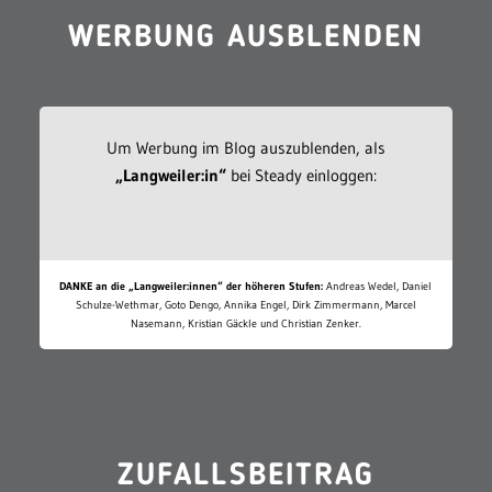
WERBUNG AUSBLENDEN
Um Werbung im Blog auszublenden, als
„Langweiler:in“
bei Steady einloggen:
DANKE an die „Langweiler:innen“ der höheren Stufen:
Andreas Wedel, Daniel
Schulze-Wethmar, Goto Dengo, Annika Engel, Dirk Zimmermann, Marcel
Nasemann, Kristian Gäckle und Christian Zenker.
ZUFALLSBEITRAG