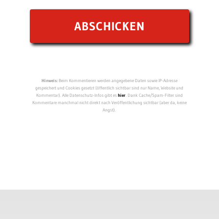
Hinweis:
Beim Kommentieren werden angegebene Daten sowie IP-Adresse
gespeichert und Cookies gesetzt (öffentlich sichtbar sind nur Name, Website und
Kommentar). Alle Datenschutz-Infos gibt es
hier
. Dank Cache/Spam-Filter sind
Kommentare manchmal nicht direkt nach Veröffentlichung sichtbar (aber da, keine
Angst).