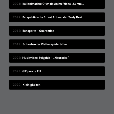
2021
Kollanimation: Olympia-Anime-Video „Summer Begins“
2022
Perspektivische Street Art von der Truly Design Crew
2012
Bonaparte – Quarantine
2019
Schwebender Plattenspielerteller
2022
Musikvideo: Polyphia – „Neurotica“
2023
GIFparade XLI
2020
Kleinigkeiten