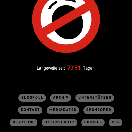
7251
Langeweile seit
Tagen.
BLOGROLL
ARCHIV
UNTERSTÜTZEN
KONTAKT
MEDIADATEN
SPONSORED
BERATUNG
DATENSCHUTZ
COOKIES
RSS