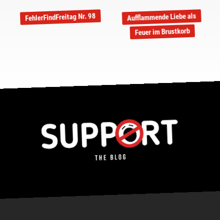
Aufflammende Liebe als
FehlerFindFreitag Nr. 98
Feuer im Brustkorb