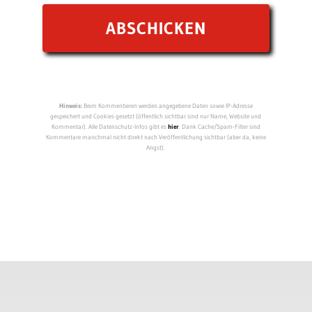
Hinweis:
Beim Kommentieren werden angegebene Daten sowie IP-Adresse
gespeichert und Cookies gesetzt (öffentlich sichtbar sind nur Name, Website und
Kommentar). Alle Datenschutz-Infos gibt es
hier
. Dank Cache/Spam-Filter sind
Kommentare manchmal nicht direkt nach Veröffentlichung sichtbar (aber da, keine
Angst).