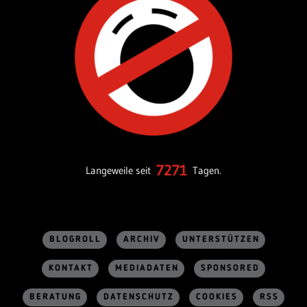
7271
Langeweile seit
Tagen.
BLOGROLL
ARCHIV
UNTERSTÜTZEN
KONTAKT
MEDIADATEN
SPONSORED
BERATUNG
DATENSCHUTZ
COOKIES
RSS