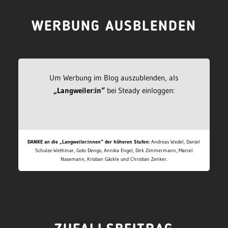
WERBUNG AUSBLENDEN
Um Werbung im Blog auszublenden, als
„Langweiler:in“
bei Steady einloggen:
DANKE an die „Langweiler:innen“ der höheren Stufen:
Andreas Wedel, Daniel
Schulze-Wethmar, Goto Dengo, Annika Engel, Dirk Zimmermann, Marcel
Nasemann, Kristian Gäckle und Christian Zenker.