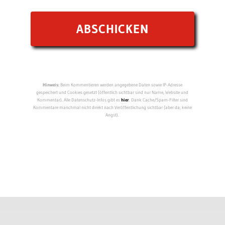
Hinweis:
Beim Kommentieren werden angegebene Daten sowie IP-Adresse
gespeichert und Cookies gesetzt (öffentlich sichtbar sind nur Name, Website und
Kommentar). Alle Datenschutz-Infos gibt es
hier
. Dank Cache/Spam-Filter sind
Kommentare manchmal nicht direkt nach Veröffentlichung sichtbar (aber da, keine
Angst).