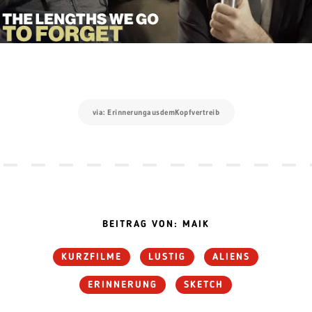
via: ErinnerungausdemKopfvertreib
BEITRAG VON: MAIK
KURZFILME
LUSTIG
ALIENS
ERINNERUNG
SKETCH