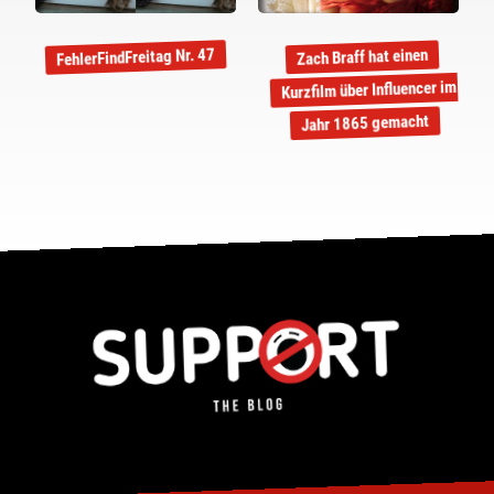
FehlerFindFreitag Nr. 47
Zach Braff hat einen
Kurzfilm über Influencer im
Jahr 1865 gemacht