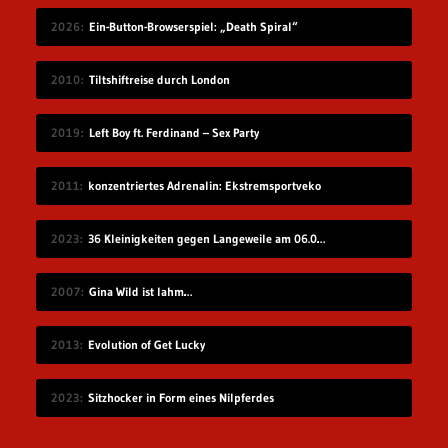
2026
Ein-Button-Browserspiel: „Death Spiral“
2010
Tiltshiftreise durch London
2019
Left Boy ft. Ferdinand – Sex Party
2011
konzentriertes Adrenalin: Ekstremsportveko
2023
36 Kleinigkeiten gegen Langeweile am 06.08.2023
2007
Gina Wild ist lahm…
2013
Evolution of Get Lucky
2023
Sitzhocker in Form eines Nilpferdes