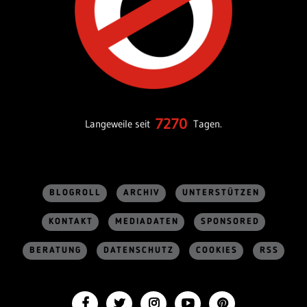
7270
Langeweile seit
Tagen.
BLOGROLL
ARCHIV
UNTERSTÜTZEN
KONTAKT
MEDIADATEN
SPONSORED
BERATUNG
DATENSCHUTZ
COOKIES
RSS