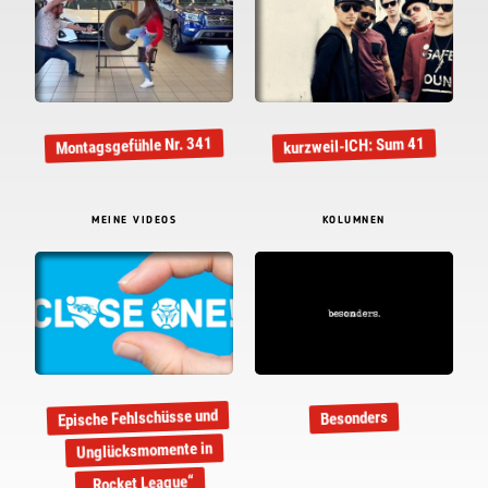
Montagsgefühle Nr. 341
kurzweil-ICH: Sum 41
MEINE VIDEOS
KOLUMNEN
Epische Fehlschüsse und
Besonders
Unglücksmomente in
„Rocket League“