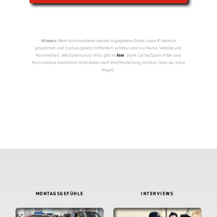
Hinweis:
Beim Kommentieren werden angegebene Daten sowie IP-Adresse
gespeichert und Cookies gesetzt (öffentlich sichtbar sind nur Name, Website und
Kommentar). Alle Datenschutz-Infos gibt es
hier
. Dank Cache/Spam-Filter sind
Kommentare manchmal nicht direkt nach Veröffentlichung sichtbar (aber da, keine
Angst).
MONTAGSGEFÜHLE
INTERVIEWS