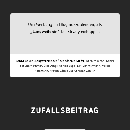
Um Werbung im Blog auszublenden, als
„Langweiler:in“
bei Steady einloggen:
DANKE an die „Langweiler:innen“ der höheren Stufen:
Andreas Wedel, Daniel
Schulze-Wethmar, Goto Dengo, Annika Engel, Dirk Zimmermann, Marcel
Nasemann, Kristian Gäckle und Christian Zenker.
ZUFALLSBEITRAG