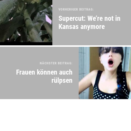
VORHERIGER BEITRAG:
Supercut: We’re not in
Kansas anymore
NÄCHSTER BEITRAG:
Frauen können auch
rülpsen