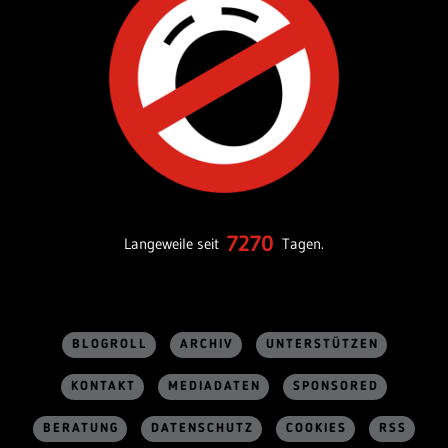
7270
Langeweile seit
Tagen.
BLOGROLL
ARCHIV
UNTERSTÜTZEN
KONTAKT
MEDIADATEN
SPONSORED
BERATUNG
DATENSCHUTZ
COOKIES
RSS