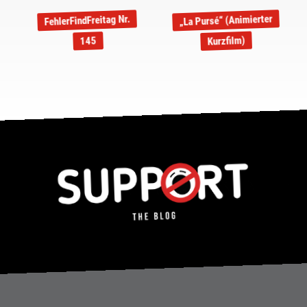
„La Pursé“ (Animierter
FehlerFindFreitag Nr.
Kurzfilm)
145