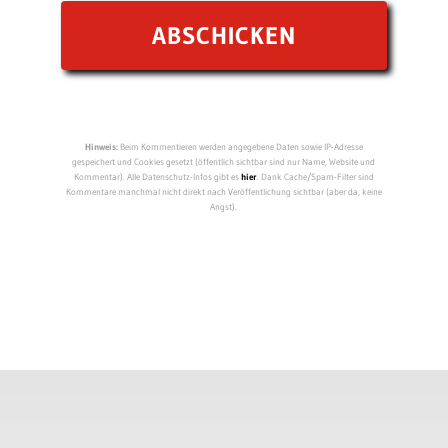
Hinweis:
Beim Kommentieren werden angegebene Daten sowie IP-Adresse
gespeichert und Cookies gesetzt (öffentlich sichtbar sind nur Name, Website und
Kommentar). Alle Datenschutz-Infos gibt es
hier
. Dank Cache/Spam-Filter sind
Kommentare manchmal nicht direkt nach Veröffentlichung sichtbar (aber da, keine
Angst).