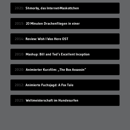
2021
Shmorby, das Internet-Maskottchen
2015
20 Minuten Drachenfliegen in einer
2014
Review: Wish I Was Here OST
2010
Mashup: Bill and Ted’s Excellent Inception
2020
Animierter Kurzfilm: „The Box Assassin“
2012
Animierte Fuchsjagd: A Fox Tale
2025
Weltmeisterschaft im Hundesurfen