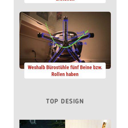
Weshalb Bürostühle fünf Beine bzw.
Rollen haben
TOP DESIGN