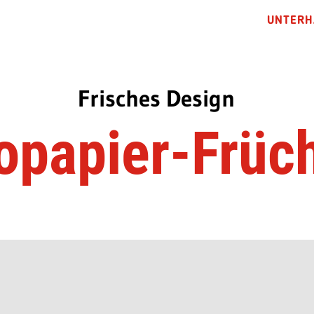
UNTERH
Frisches Design
opapier-Früc