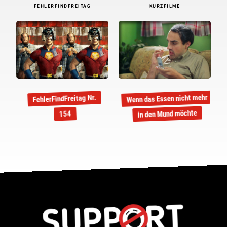
FEHLERFINDFREITAG
KURZFILME
Wenn das Essen nicht mehr
FehlerFindFreitag Nr.
in den Mund möchte
154