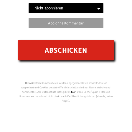
Abo ohne Kommentar
Hinweis:
Beim Kommentieren werden angegebene Daten sowie IP-Adresse
gespeichert und Cookies gesetzt (öffentlich sichtbar sind nur Name, Website und
Kommentar). Alle Datenschutz-Infos gibt es
hier
. Dank Cache/Spam-Filter sind
Kommentare manchmal nicht direkt nach Veröffentlichung sichtbar (aber da, keine
Angst).