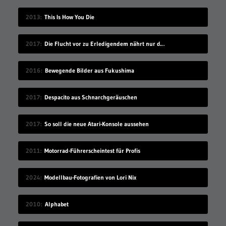
2013
This Is How You Die
2017
Die Flucht vor zu Erledigendem nährt nur dessen Schreckenskraft
2016
Bewegende Bilder aus Fukushima
2017
Despacito aus Schnarchgeräuschen
2017
So soll die neue Atari-Konsole aussehen
2011
Motorrad-Führerscheintest für Profis
2024
Modellbau-Fotografien von Lori Nix
2010
Alphabet