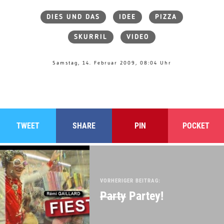
DIES UND DAS
IDEE
PIZZA
SKURRIL
VIDEO
Samstag, 14. Februar 2009, 08:04 Uhr
TWEET
SHARE
PIN
POCKET
VORHERIGER BEITRAG:
Party
Partey!