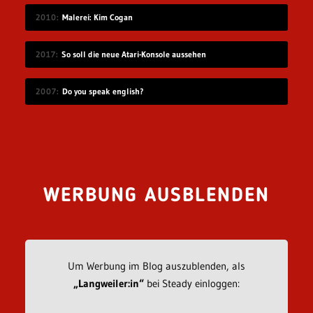
2010
Malerei: Kim Cogan
2017
So soll die neue Atari-Konsole aussehen
2007
Do you speak english?
WERBUNG AUSBLENDEN
Um Werbung im Blog auszublenden, als
„Langweiler:in“
bei Steady einloggen: