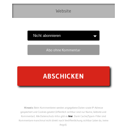
Abo ohne Kommentar
Hinweis:
Beim Kommentieren werden angegebene Daten sowie IP-Adresse
gespeichert und Cookies gesetzt (öffentlich sichtbar sind nur Name, Website und
Kommentar). Alle Datenschutz-Infos gibt es
hier
. Dank Cache/Spam-Filter sind
Kommentare manchmal nicht direkt nach Veröffentlichung sichtbar (aber da, keine
Angst).