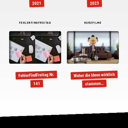
2021
2023
FEHLERFINDFREITAG
KURZFILME
Woher die Ideen wirklich
FehlerFindFreitag Nr.
stammen…
141