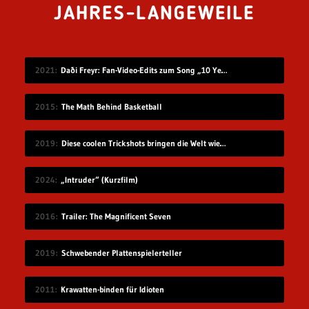
JAHRES-LANGEWEILE
2021
Daði Freyr: Fan-Video-Edits zum Song „10 Years“
2015
The Math Behind Basketball
2019
Diese coolen Trickshots bringen die Welt wieder in Ordnung
2024
„Intruder“ (Kurzfilm)
2016
Trailer: The Magnificent Seven
2019
Schwebender Plattenspielerteller
2011
Krawatten-binden für Idioten