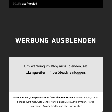
2015
asdfmovie9
WERBUNG AUSBLENDEN
Um Werbung im Blog auszublenden, als
„Langweiler:in“
bei Steady einloggen:
DANKE an die „Langweiler:innen“ der höheren Stufen:
Andreas Wedel, Daniel
Schulze-Wethmar, Goto Dengo, Annika Engel, Dirk Zimmermann, Marcel
Nasemann, Kristian Gäckle und Christian Zenker.