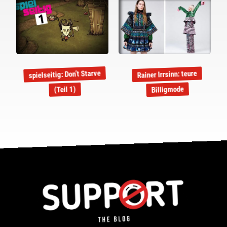
spielseitig: Don’t Starve
Rainer Irrsinn: teure
Billigmode
(Teil 1)