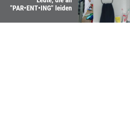
"PAR•ENT•ING" leiden