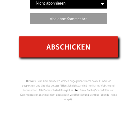
Abo ohne Kommentar
Hinweis:
Beim Kommentieren werden angegebene Daten sowie IP-Adresse
gespeichert und Cookies gesetzt (öffentlich sichtbar sind nur Name, Website und
Kommentar). Alle Datenschutz-Infos gibt es
hier
. Dank Cache/Spam-Filter sind
Kommentare manchmal nicht direkt nach Veröffentlichung sichtbar (aber da, keine
Angst).