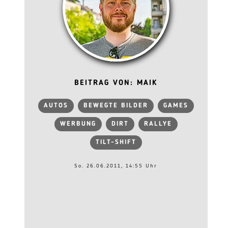
BEITRAG VON: MAIK
AUTOS
BEWEGTE BILDER
GAMES
WERBUNG
DIRT
RALLYE
TILT-SHIFT
So. 26.06.2011, 14:55 Uhr