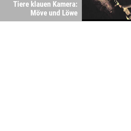
Tiere klauen Kamera:
Möve und Löwe