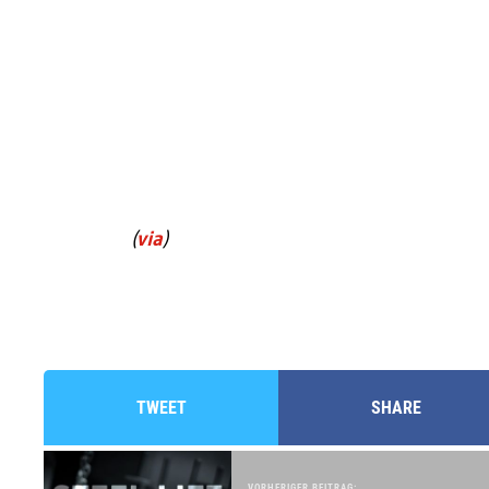
(
via
)
TWEET
SHARE
VORHERIGER BEITRAG: