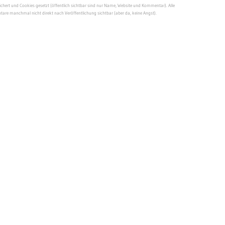
ert und Cookies gesetzt (öffentlich sichtbar sind nur Name, Website und Kommentar). Alle
re manchmal nicht direkt nach Veröffentlichung sichtbar (aber da, keine Angst).