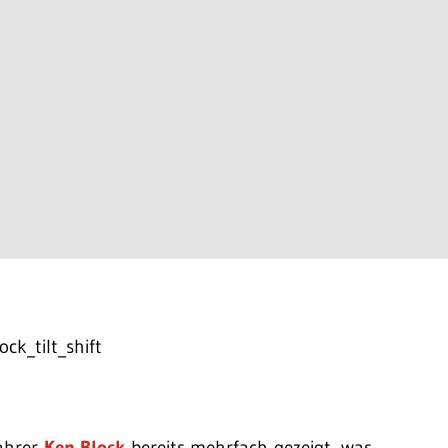
fahrer
Ken Block
bereits mehrfach gezeigt, was