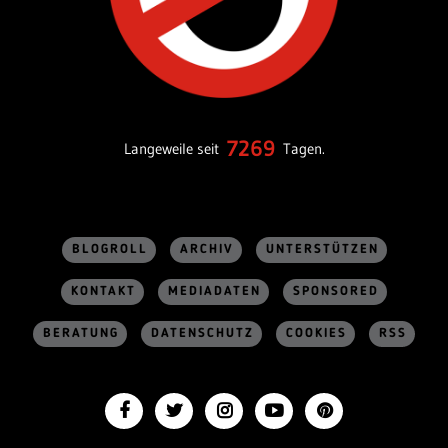
7269
Langeweile seit
Tagen.
BLOGROLL
ARCHIV
UNTERSTÜTZEN
KONTAKT
MEDIADATEN
SPONSORED
BERATUNG
DATENSCHUTZ
COOKIES
RSS