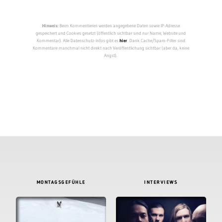
Hinweis:
Beim Kommentieren werden angegebene Daten sowie IP-Adresse
gespeichert und Cookies gesetzt (öffentlich sichtbar sind nur Name, Website und
Kommentar). Alle Datenschutz-Infos gibt es
hier
. Dank Cache/Spam-Filter sind
Kommentare manchmal nicht direkt nach Veröffentlichung sichtbar (aber da, keine
Angst).
MONTAGSGEFÜHLE
INTERVIEWS