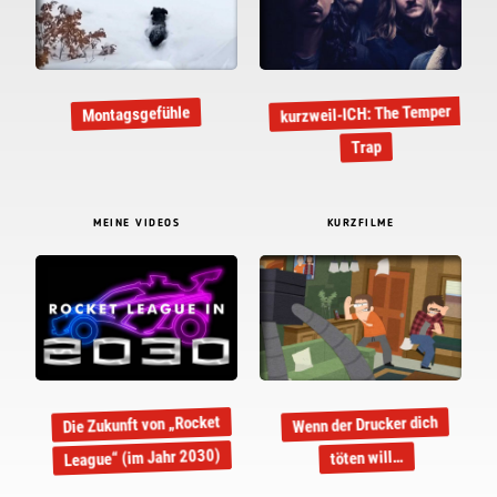
kurzweil-ICH: The Temper
Montagsgefühle
Trap
MEINE VIDEOS
KURZFILME
Die Zukunft von „Rocket
Wenn der Drucker dich
League“ (im Jahr 2030)
töten will…