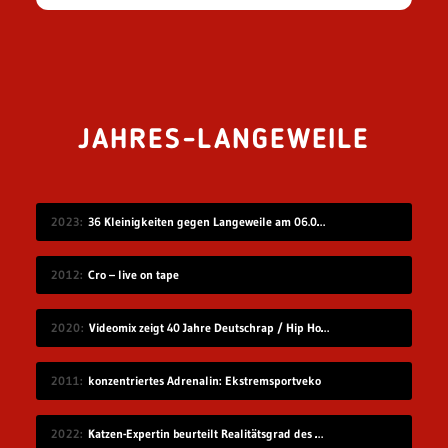
JAHRES-LANGEWEILE
2023
36 Kleinigkeiten gegen Langeweile am 06.08.2023
2012
Cro – live on tape
2020
Videomix zeigt 40 Jahre Deutschrap / Hip Hop in 7:30 Minuten
2011
konzentriertes Adrenalin: Ekstremsportveko
2022
Katzen-Expertin beurteilt Realitätsgrad des Verhaltens in „Stray“