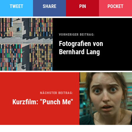
TWEET
SHARE
PIN
POCKET
VORHERIGER BEITRAG:
Fotografien von
Bernhard Lang
NÄCHSTER BEITRAG:
Kurzfilm: "Punch Me"