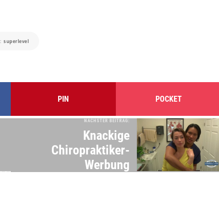
a:
superlevel
PIN
POCKET
NÄCHSTER BEITRAG:
Knackige
Chiropraktiker-
Werbung