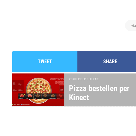
vi
TWEET
SHARE
VORHERIGER BEITRAG:
Pizza bestellen per
Kinect