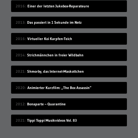
2016
Einer der letzten Jukebox-Reparateure
2013
Das passiert in 1 Sekunde im Netz
2016
Virtueller Koi Karpfen-Teich
2014
Strichmännchen in freier Wildbahn
2021
Shmorby, das Internet-Maskottchen
2020
Animierter Kurzfilm: „The Box Assassin“
2012
Bonaparte – Quarantine
2021
Tippi Toppi Musikvideos Vol. 83