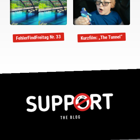
FehlerFindFreitag Nr. 33
Kurzfilm: „The Tunnel“