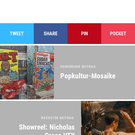
TWEET
SHARE
PIN
POCKET
VORHERIGER BEITRAG:
Popkultur-Mosaike
NÄCHSTER BEITRAG:
Showreel: Nicholas