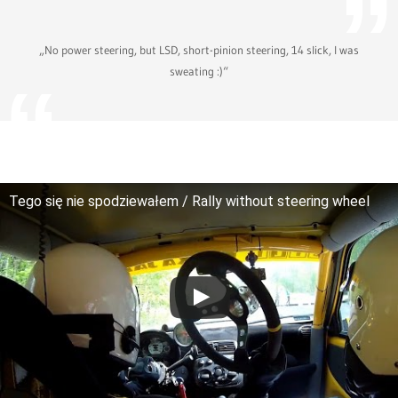
„No power steering, but LSD, short-pinion steering, 14 slick, I was
sweating :)“
Tego się nie spodziewałem / Rally without steering wheel