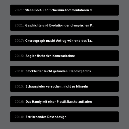
2021
Wenn Golf- und Schwimm-Kommentatoren die Sportart tauschen würden
2021
Geschichte und Evolution der olympischen Piktogramme
2017
Choreograph macht Antrag während des Tanzes
2015
Angler fischt sich Kameradrohne
2010
Stockbilder leicht gefunden: Depositphotos
2015
Schauspieler versuchen, nicht zu blinzeln
2016
Das Handy mit einer Plastikflasche aufladen
2010
Erfrischendes Dosendesign