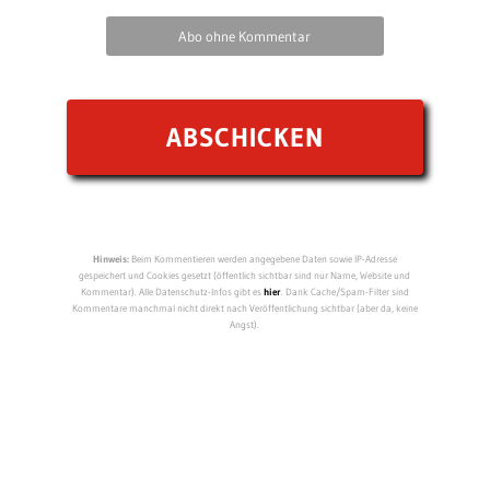
Abo ohne Kommentar
Hinweis:
Beim Kommentieren werden angegebene Daten sowie IP-Adresse
gespeichert und Cookies gesetzt (öffentlich sichtbar sind nur Name, Website und
Kommentar). Alle Datenschutz-Infos gibt es
hier
. Dank Cache/Spam-Filter sind
Kommentare manchmal nicht direkt nach Veröffentlichung sichtbar (aber da, keine
Angst).