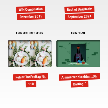
Best of Unsplash:
WIN Compilation
September 2024
Dezember 2015
FEHLERFINDFREITAG
KURZFILME
Animierter Kurzfilm: „Oh,
FehlerFindFreitag Nr.
Darling!“
110