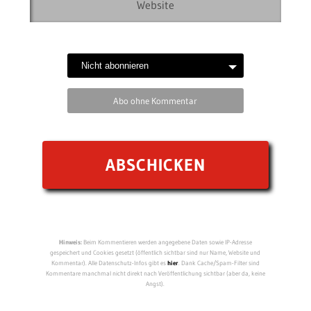
Abo ohne Kommentar
Hinweis:
Beim Kommentieren werden angegebene Daten sowie IP-Adresse
gespeichert und Cookies gesetzt (öffentlich sichtbar sind nur Name, Website und
Kommentar). Alle Datenschutz-Infos gibt es
hier
. Dank Cache/Spam-Filter sind
Kommentare manchmal nicht direkt nach Veröffentlichung sichtbar (aber da, keine
Angst).