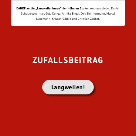
DANKE an die „Langweiler:innen“ der höheren Stufen:
Andreas Wedel, Daniel
Schulze-Wethmar, Goto Dengo, Annika Engel, Dirk Zimmermann, Marcel
Nasemann, Kristian Gäckle und Christian Zenker.
ZUFALLSBEITRAG
Langweilen!