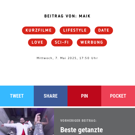
BEITRAG VON: MAIK
KURZFILME
LIFESTYLE
DATE
LOVE
SCI-FI
WERBUNG
Mittwoch, 7. Mai 2025, 17:50 Uhr
TWEET
SHARE
PIN
POCKET
VORHERIGER BEITRAG:
Beste getanzte