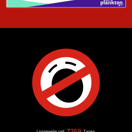
7269
Langeweile seit
Tagen.