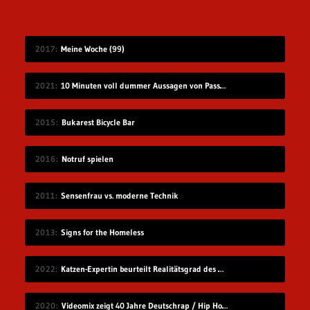
2017
Meine Woche (99)
2021
10 Minuten voll dummer Aussagen von Passant*innen
2015
Bukarest Bicycle Bar
2016
Notruf spielen
2011
Sensenfrau vs. moderne Technik
2013
Signs for the Homeless
2022
Katzen-Expertin beurteilt Realitätsgrad des Verhaltens in „Stray“
2020
Videomix zeigt 40 Jahre Deutschrap / Hip Hop in 7:30 Minuten