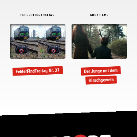
FEHLERFINDFREITAG
KURZFILME
FehlerFindFreitag Nr. 37
Der Junge mit dem
Hirschgeweih