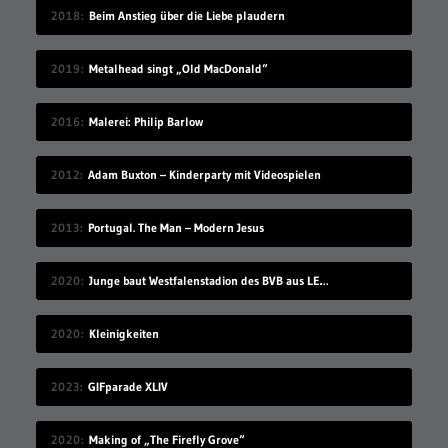
2018
Beim Anstieg über die Liebe plaudern
2019
Metalhead singt „Old MacDonald“
2016
Malerei: Philip Barlow
2012
Adam Buxton – Kinderparty mit Videospielen
2013
Portugal. The Man – Modern Jesus
2020
Junge baut Westfalenstadion des BVB aus LEGO nach
2020
Kleinigkeiten
2023
GIFparade XLIV
2020
Making of „The Firefly Grove“