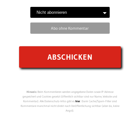
Abo ohne Kommentar
Hinweis:
Beim Kommentieren werden angegebene Daten sowie IP-Adresse
gespeichert und Cookies gesetzt (öffentlich sichtbar sind nur Name, Website und
Kommentar). Alle Datenschutz-Infos gibt es
hier
. Dank Cache/Spam-Filter sind
Kommentare manchmal nicht direkt nach Veröffentlichung sichtbar (aber da, keine
Angst).