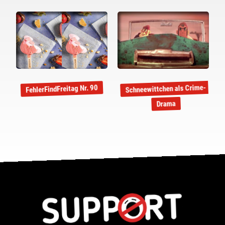
Schneewittchen als Crime-
FehlerFindFreitag Nr. 90
Drama