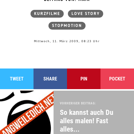
KURZFILME
LOVE STORY
STOPMOTION
Mittwoch, 11. März 2009, 08:23 Uhr
TWEET
SHARE
PIN
POCKET
VORHERIGER BEITRAG:
So kannst auch Du
alles malen! Fast
alles...